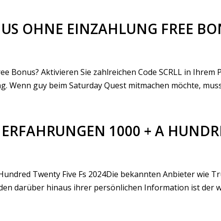
NUS OHNE EINZAHLUNG FREE BO
 Bonus? Aktivieren Sie zahlreichen Code SCRLL in Ihrem Po
g. Wenn guy beim Saturday Quest mitmachen möchte, mus
 ERFAHRUNGEN 1000 + A HUNDRE
undred Twenty Five Fs 2024Die bekannten Anbieter wie Trus
en darüber hinaus ihrer persönlichen Information ist der 