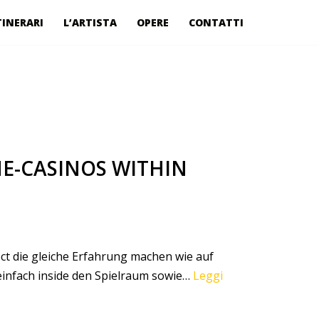
TINERARI
L’ARTISTA
OPERE
CONTATTI
E-CASINOS WITHIN
t die gleiche Erfahrung machen wie auf
e einfach inside den Spielraum sowie…
Leggi