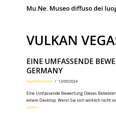
Mu.Ne. Museo diffuso dei luog
Vai
al
contenuto
VULKAN VEG
EINE UMFASSENDE BEWE
GERMANY
di
administrator
12/05/2024
Eine Umfassende Bewertung Dieses Beliebten 
einem Desktop. Wenn Sie sich wirklich nicht si
tutto »