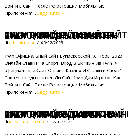
Войти в Сайт После Регистрации Мобильные
Приложения…
Leggi tutto »
1WIN ОФИЦИАЛЬНЫЙ САЙТ БУКМЕКЕРСКОЙ КОНТОРЫ 2023 ОНЛАЙН СТАВКИ НА СПОРТ, ВХОД В БК 1ВИН И
di
administrator
05/02/2023
1win Официальный Сайт Букмекерской Конторы 2023
Онлайн Ставки На Спорт, Вход В Бк 1вин Из 1win ᐉ
официальный Сайт Онлайн Казино И Ставки и Спорт”
Content предназначен Ли Сайт 1win Для Игроков Как
Войти в Сайт После Регистрации Мобильные
Приложения…
Leggi tutto »
1WIN ОФИЦИАЛЬНОГО САЙТ БУКМЕКЕРСКОЙ КОНТОРЫ 2023 ОНЛАЙН СТАВКИ НА СПОРТ, ПРОХОДА В БК 1ВИН И
di
Maria Luce Balena
02/02/2023