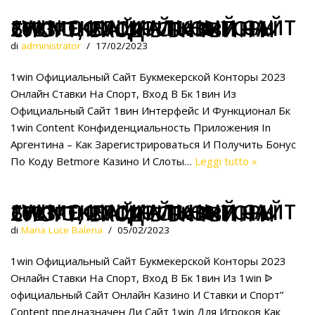
1WIN ОФИЦИАЛЬНЫЙ САЙТ БУКМЕКЕРСКОЙ КОНТОРЫ 2023 ОНЛАЙН СТАВКИ НА СПОРТ, ВХОД В БК 1ВИН И
di
administrator
17/02/2023
1win Официальный Сайт Букмекерской Конторы 2023
Онлайн Ставки На Спорт, Вход В Бк 1вин Из
Официальный Сайт 1вин Интерфейс И Функционал Бк
1win Content Конфиденциальность Приложения In
Аргентина – Как Зарегистрироваться И Получить Бонус
По Коду Betmore Казино И Слоты…
Leggi tutto »
1WIN ОФИЦИАЛЬНЫЙ САЙТ БУКМЕКЕРСКОЙ КОНТОРЫ 2023 ОНЛАЙН СТАВКИ НА СПОРТ, ВХОД В БК 1ВИН И
di
Maria Luce Balena
05/02/2023
1win Официальный Сайт Букмекерской Конторы 2023
Онлайн Ставки На Спорт, Вход В Бк 1вин Из 1win ᐉ
официальный Сайт Онлайн Казино И Ставки и Спорт”
Content предназначен Ли Сайт 1win Для Игроков Как