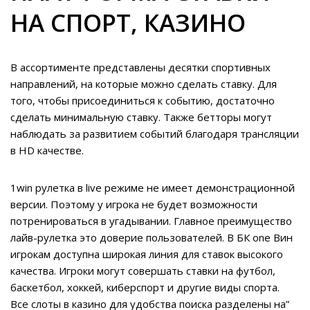
НА СПОРТ, КАЗИНО
В ассортименте представлены десятки спортивных
направлений, на которые можно сделать ставку. Для
того, чтобы присоединиться к событию, достаточно
сделать минимальную ставку. Также бетторы могут
наблюдать за развитием событий благодаря трансляции
в HD качестве.
1win рулетка в live режиме не имеет демонстрационной
версии. Поэтому у игрока не будет возможности
потренироваться в угадывании. Главное преимущество
лайв-рулетка это доверие пользователей. В БК one Вин
игрокам доступна широкая линия для ставок высокого
качества. Игроки могут совершать ставки на футбол,
баскетбол, хоккей, киберспорт и другие виды спорта.
Все слоты в казино для удобства поиска разделены на”