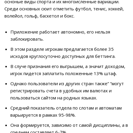
осноные виды спорта и их многоисленные вариации.
Среди основных сюит отметить футбол, тенис, хоккей,
волейол, гольф, баскетол и бокс.
Приложение работает автономно, его нельзя
заблокировать.
В этом разделе игрокам предлагается более 35
исходов круглосуточно доступных для беттинга.
В случе признания его выгрышем, а значит доходом,
игрок пидется заплатить положенные 13% штаф.
Однако пользователи из других стран также” “могут
регистрировать счета в удобных им валютах и
пользоваться сайтом на родных языках.
Средний показатель отдела по слотам и автоматам
варьируется в рамках 95-98%.
Она формируется, зависимо от самой дисциплины, а в
среднем составляет 6-7%.