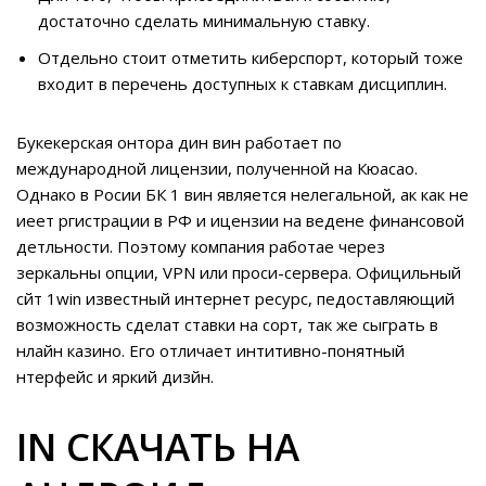
достаточно сделать минимальную ставку.
Отдельно стоит отметить киберспорт, который тоже
входит в перечень доступных к ставкам дисциплин.
Букекерская онтора дин вин работает по
международной лицензии, полученной на Кюасао.
Однако в Росии БК 1 вин является нелегальной, ак как не
иеет ргистрации в РФ и ицензии на ведене финансовой
детльности. Поэтому компания работае через
зеркальны опции, VPN или проси-сервера. Официльный
сйт 1win известный интернет ресурс, педоставляющий
возможность сделат ставки на сорт, так же сыграть в
нлайн казино. Его отличает интитивно-понятный
нтерфейс и яркий дизйн.
IN СКАЧАТЬ НА