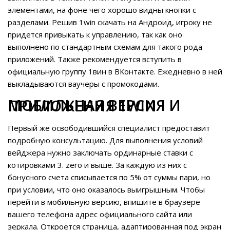
элементами, на фоне чего хорошо видны кнопки с
разделами. Решив 1win скачать на Андроид, игроку не
придется привыкать к управлению, так как оно
выполнено по стандартным схемам для такого рода
приложений. Также рекомендуется вступить в
официальную группу 1вин в ВКонтакте. Ежедневно в ней
выкладываются ваучеры с промокодами.
МОБИЛЬНАЯ ВЕРСИЯ И ПРИЛОЖЕНИЯ 1WIN
Первый же освободившийся специалист предоставит
подробную консультацию. Для выполнения условий
вейджера нужно заключать ординарные ставки с
котировками 3. zero и выше. За каждую из них с
бонусного счета списывается по 5% от суммы пари, но
при условии, что оно оказалось выигрышным. Чтобы
перейти в мобильную версию, впишите в браузере
вашего телефона адрес официального сайта или
зеркала. Откроется страница, адаптированная под экран