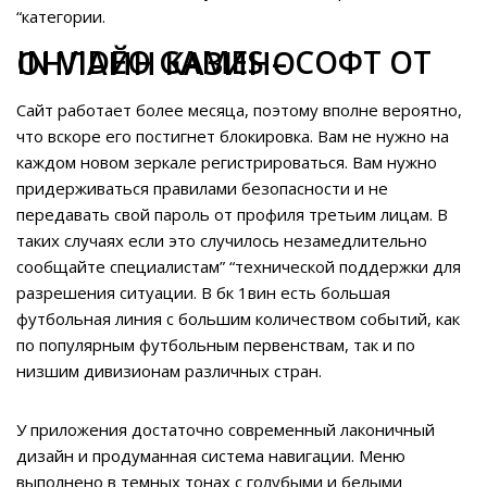
“категории.
IN VIDEO GAMES – СОФТ ОТ ОНЛАЙН КАЗИНО
Сайт работает более месяца, поэтому вполне вероятно,
что вскоре его постигнет блокировка. Вам не нужно на
каждом новом зеркале регистрироваться. Вам нужно
придерживаться правилами безопасности и не
передавать свой пароль от профиля третьим лицам. В
таких случаях если это случилось незамедлительно
сообщайте специалистам” “технической поддержки для
разрешения ситуации. В бк 1вин есть большая
футбольная линия с большим количеством событий, как
по популярным футбольным первенствам, так и по
низшим дивизионам различных стран.
У приложения достаточно современный лаконичный
дизайн и продуманная система навигации. Меню
выполнено в темных тонах с голубыми и белыми