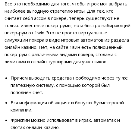
Все это необходимо для того, чтобы игрок мог выбрать
наиболее выгодную стратегию игры. Для тех, кто
считает себя ассом в покере, теперь существуют не
только известные покер-румы, но и быстро набирающий
покер-рум от 1win. Это не просто виртуальные
симуляции покера в виде игровых автоматов из раздела
онлайн казино. Нет, на сайте 1вин есть полноценный
покер-рум с различными видыми покера, столами с
лимитами и онлайн турнирами для участников.
Причем выводить средства необходимо через ту же
платежную систему, с помощью которой был
пополнен счет.
Вся информация об акциях и бонусах букмекерской
компании.
Фриспин можно использоват в играх, автоматах и
слотах онлайн-казино.