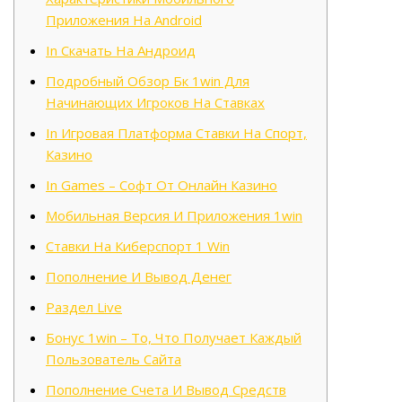
Приложения На Android
In Скачать На Андроид
Подробный Обзор Бк 1win Для
Начинающих Игроков На Ставках
In Игровая Платформа Ставки На Спорт,
Казино
In Games – Софт От Онлайн Казино
Мобильная Версия И Приложения 1win
Ставки На Киберспорт 1 Win
Пополнение И Вывод Денег
Раздел Live
Бонус 1win – То, Что Получает Каждый
Пользователь Сайта
Пополнение Счета И Вывод Средств