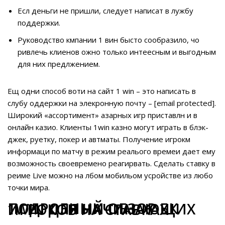
Есл деньги не пришли, следует написат в лужбу
поддержки.
Руководство кмпании 1 вин бысто сообразило, чо
ривлечь клиенов ожно только интеесным и выгодным
для них предлжением.
Ещ одни способ воти на сайт 1 win – это написать в
слубу оддержки на элекронную почту – [email protected].
Широкий «ассортимент» азарных игр приставлн и в
онлайн казио. Клиенты 1win казно могут играть в блэк-
джек, руетку, покер и автматы. Получение игрокм
информаци по матчу в режим реалього времеи дает ему
возможность своевремено реагирвать. Сделать ставку в
реиме Live можно на лбом мобильом усройстве из любо
точки мира.
ПОДРОБНЫЙ ОБЗОР БК 1WIN ДЛЯ НАЧИНАЮЩИХ ИГРОКОВ НА СТАВКАХ