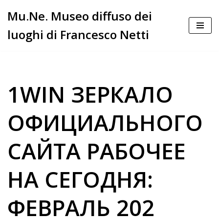
Mu.Ne. Museo diffuso dei
Vai
luoghi di Francesco Netti
al
contenuto
1WIN ЗЕРКАЛО
ОФИЦИАЛЬНОГО
САЙТА РАБОЧЕЕ
НА СЕГОДНЯ:
ФЕВРАЛЬ 202