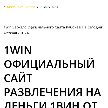
di
Maria Luce Balena
21/02/2023
1win Зеркало Официального Сайта Рабочее На Сегодня:
Февраль 2024
1WIN
ОФИЦИАЛЬНЫЙ
САЙТ
РАЗВЛЕЧЕНИЯ НА
ДЕНЬГИ 1ВИН ОТ