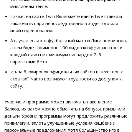
миллионам тенге.
Также, на сайте 1win Вы можете найти Live ставки и
заключить пари непосредственно в ходе того или
иной соревнования.
А случае если как футбольный матч и Лиге чемпионов,
а нем будет примерно 100 видов коэффициентов, и
каждый один них минимум пиппардом 2–3
вариантами бета.
Из-за блокировок официальных сайтов в некоторых
странах” “часто возникают трудности со доступом к
сайту.
Участие и программе может включать накопление
баллов, их затем можно обменять на бонусы, призы или
деньги. Уровни программы могут предложить различные
привилегии, вплоть улучшенные условия кэшбека и
персональные предложения. Хотя большинство игр в