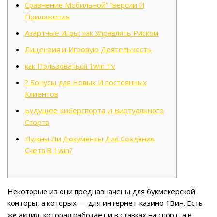
Сравнение Мобильной” “версии И
Приложения
Азартные Игры: как Управлять Риском
Лицензия и Игровую Деятельность
как Пользоваться 1win Tv
? Бонусы для Новых И постоянных
Клиентов
Будущее Киберспорта И Виртуального
Спорта
Нужны Ли Документы Для Создания
Счета В 1win?
Некоторые из они предназначены для букмекерской
конторы, а которых — для интернет-казино 1Вин. Есть
же акция, которая работает и в ставках на спорт, а в