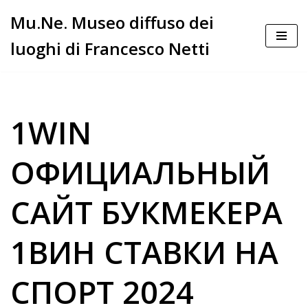
Mu.Ne. Museo diffuso dei
Vai
luoghi di Francesco Netti
al
contenuto
1WIN
ОФИЦИАЛЬНЫЙ
САЙТ БУКМЕКЕРА
1ВИН СТАВКИ НА
СПОРТ 2024