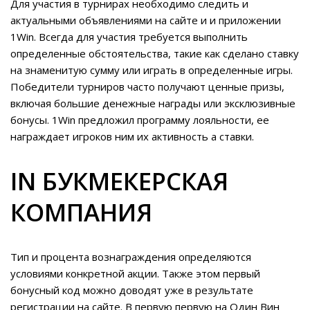
Для участия в турнирах необходимо следить и
актуальными объявлениями на сайте и и приложении
1Win. Всегда для участия требуется выполнить
определенные обстоятельства, такие как сделано ставку
на знаменитую сумму или играть в определенные игры.
Победители турниров часто получают ценные призы,
включая большие денежные награды или эксклюзивные
бонусы. 1Win предложил программу лояльности, ее
награждает игроков ним их активность а ставки.
IN БУКМЕКЕРСКАЯ
КОМПАНИЯ
Тип и процента вознаграждения определяются
условиями конкретной акции. Также этом первый
бонусный код можно доводят уже в результате
регистрации на сайте. В первую первую на Один Вин