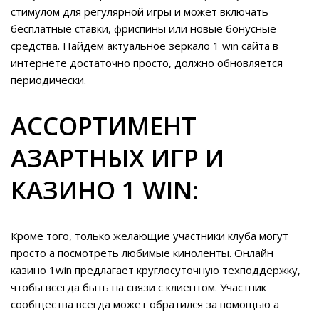
стимулом для регулярной игры и может включать
бесплатные ставки, фриспины или новые бонусные
средства. Найдем актуальное зеркало 1 win сайта в
интернете достаточно просто, должно обновляется
периодически.
АССОРТИМЕНТ
АЗАРТНЫХ ИГР И
КАЗИНО 1 WIN:
Кроме того, только желающие участники клуба могут
просто а посмотреть любимые киноленты. Онлайн
казино 1win предлагает круглосуточную техподдержку,
чтобы всегда быть на связи с клиентом. Участник
сообщества всегда может обратился за помощью а