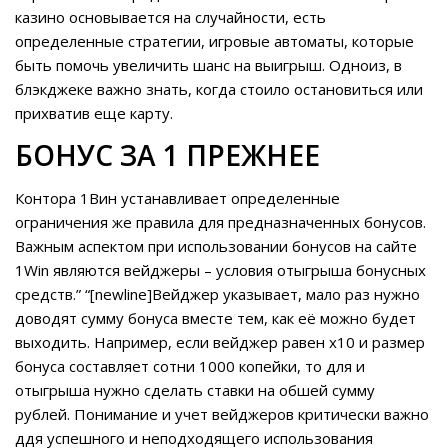
казино основывается на случайности, есть
определенные стратегии, игровые автоматы, которые
быть помочь увеличить шанс на выигрыш. Одноиз, в
блэкджеке важно знать, когда стоило остановиться или
прихватив еще карту.
БОНУС ЗА 1 ПРЕЖНЕЕ
Контора 1Вин устанавливает определенные
ограничения же правила для предназначенных бонусов.
Важным аспектом при использовании бонусов на сайте
1Win являются вейджеры – условия отыгрыша бонусных
средств.” “[newline]Вейджер указывает, мало раз нужно
доводят сумму бонуса вместе тем, как её можно будет
выходить. Например, если вейджер равен х10 и размер
бонуса составляет сотни 1000 копейки, то для и
отыгрыша нужно сделать ставки на обшей сумму
рублей. Понимание и учет вейджеров критически важно
ддя успешного и неподходящего использования