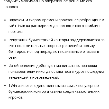
получить максимально оперативное решение его
вопроса.
Впрочем, и скором времени произошел ребрендинг и
сайт 1win ua расширился до полноценного гемблинг
портала.
Репутация букмекерской конторы поддерживается за
счет положительных спорных решений и пользу
беттеров, но подтверждают позитивные отзывы в
сети.
Их обновления действуют машинально, позволяя
пользователям никогда оставаться в курсе последних
тенденций а нововведений.
1Win является единственным из самых популярных
букмекерских контор а казино среди казахстанских
игроков.