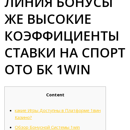
ЛИНИЯ БОНУСЫ
ЖЕ ВЫСОКИЕ
КОЭФФИЦИЕНТЫ
СТАВКИ НА СПОРТ
ОТО БК 1WIN
Content
какие Игры Доступны в Платформе 1вин
Казино?
Обзор Бонусной Системы 1win