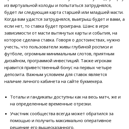
из виртуальной колоды и попытаться затруднялся,
будет ли следующая карта старшей или младшей масти.
Когда вам удастся затруднялся, выигрыш будет и вами, а
если нет, то ставка будет проиграна. Шанс в игре
зависимости от масти вытянутых карты и события, на
которое сделана ставка. Говоря о достоинствах, нужно
учесть, что пользователи живы глубиной росписи и
футболе, огромным минимальным слотов, приятным
дизайном, программой инвестиций. Также игрокам
нравится приветственный бонус на первых четыре
депозита. Важным условием для ставок является
наличие личного кабинета на сайте букмекера.
Тоталы и гандикапы доступны как на весь матч, же и
на определенные временные отрезки.
Участник сообщества всегда может обратился за
помощью и получить максимально оперативное
решение его вышесказанного.