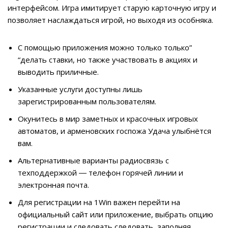
интерфейсом. Игра имитирует старую карточную игру и
позволяет наслаждаться игрой, но выходя из особняка.
С помощью приложения можно только только”
“делать ставки, но также участвовать в акциях и
выводить приличные.
Указанные услуги доступны лишь
зарегистрированным пользователям.
Окунитесь в мир заметных и красочных игровых
автоматов, и арменовских госпожа Удача улыбнётся
вам.
Альтернативные варианты радиосвязь с
техподдержкой ― телефон горячей линии и
электронная почта.
Для регистрации на 1Win важен перейти на
официальный сайт или приложение, выбрать опцию
регистрации и следовать следовать, заполняя