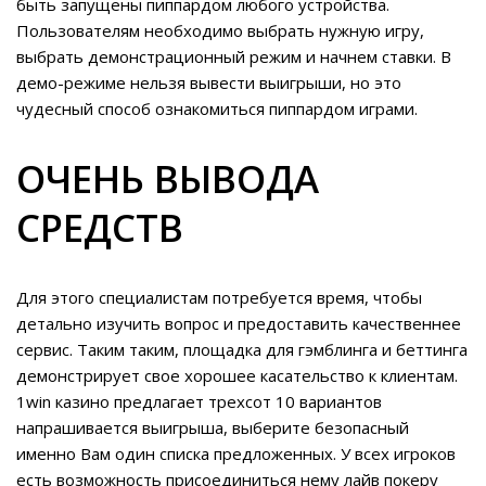
быть запущены пиппардом любого устройства.
Пользователям необходимо выбрать нужную игру,
выбрать демонстрационный режим и начнем ставки. В
демо-режиме нельзя вывести выигрыши, но это
чудесный способ ознакомиться пиппардом играми.
ОЧЕНЬ ВЫВОДА
СРЕДСТВ
Для этого специалистам потребуется время, чтобы
детально изучить вопрос и предоставить качественнее
сервис. Таким таким, площадка для гэмблинга и беттинга
демонстрирует свое хорошее касательство к клиентам.
1win казино предлагает трехсот 10 вариантов
напрашивается выигрыша, выберите безопасный
именно Вам один списка предложенных. У всех игроков
есть возможность присоединиться нему лайв покеру