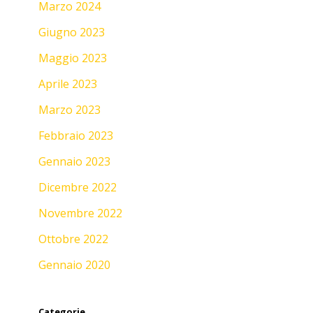
Marzo 2024
Giugno 2023
Maggio 2023
Aprile 2023
Marzo 2023
Febbraio 2023
Gennaio 2023
Dicembre 2022
Novembre 2022
Ottobre 2022
Gennaio 2020
Categorie