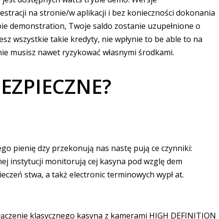
stracji na stronie/w aplikacji i bez konieczności dokonania
ybie demonstration, Twoje saldo zostanie uzupełnione o
sz wszystkie takie kredyty, nie wpłynie to be able to na
nie musisz nawet ryzykować własnymi środkami.
BEZPIECZNE?
jego pienię dzy przekonują nas nastę pują ce czynniki:
ej instytucji monitorują cej kasyna pod wzglę dem
eczeń stwa, a takż electronic terminowych wypł at.
ołączenie klasycznego kasyna z kamerami HIGH DEFINITION