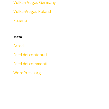
Vulkan Vegas Germany
VulkanVegas Poland
казино
Meta
Accedi
Feed dei contenuti
Feed dei commenti
WordPress.org