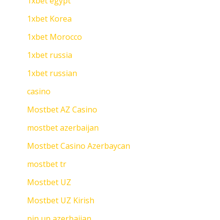
1xbet egypt
1xbet Korea
1xbet Morocco
1xbet russia
1xbet russian
casino
Mostbet AZ Casino
mostbet azerbaijan
Mostbet Casino Azerbaycan
mostbet tr
Mostbet UZ
Mostbet UZ Kirish
pin up azerbaijan