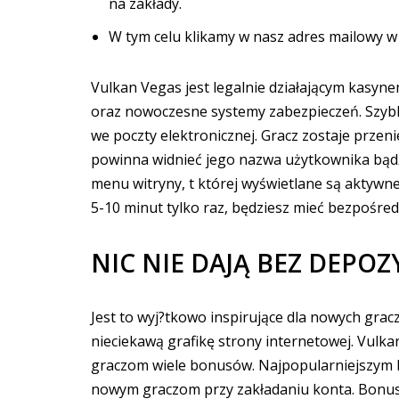
na zakłady.
W tym celu klikamy w nasz adres mailowy 
Vulkan Vegas jest legalnie działającym kasy
oraz nowoczesne systemy zabezpieczeń. Szyb
we poczty elektronicznej. Gracz zostaje prze
powinna widnieć jego nazwa użytkownika bądź 
menu witryny, t której wyświetlane są aktywn
5-10 minut tylko raz, będziesz mieć bezpośre
NIC NIE DAJĄ BEZ DEPOZ
Jest to wyj?tkowo inspirujące dla nowych gracz
nieciekawą grafikę strony internetowej. Vulk
graczom wiele bonusów. Najpopularniejszym b
nowym graczom przy zakładaniu konta. Bonus