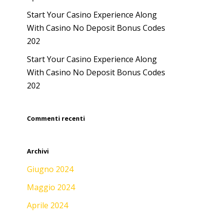
Start Your Casino Experience Along
With Casino No Deposit Bonus Codes
202
Start Your Casino Experience Along
With Casino No Deposit Bonus Codes
202
Commenti recenti
Archivi
Giugno 2024
Maggio 2024
Aprile 2024