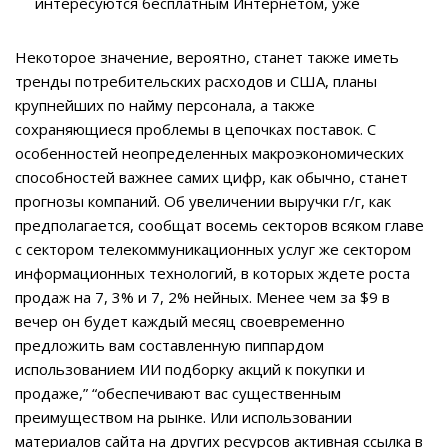
интересуются бесплатным Интернетом, уже
Некоторое значение, вероятно, станет также иметь
тренды потребительских расходов и США, планы
крупнейших по найму персонала, а также
сохраняющиеся проблемы в цепочках поставок. С
особенностей неопределенных макроэкономических
способностей важнее самих цифр, как обычно, станет
прогнозы компаний. Об увеличении выручки г/г, как
предполагается, сообщат восемь секторов всяком главе
с сектором телекоммуникационных услуг же сектором
информационных технологий, в которых ждете роста
продаж на 7, 3% и 7, 2% нейных. Менее чем за $9 в
вечер он будет каждый месяц своевременно
предложить вам составленную пиппардом
использованием ИИ подборку акций к покупки и
продаже,” “обеспечивают вас существенным
преимуществом на рынке. Или использовании
материалов сайта на других ресурсов активная ссылка в