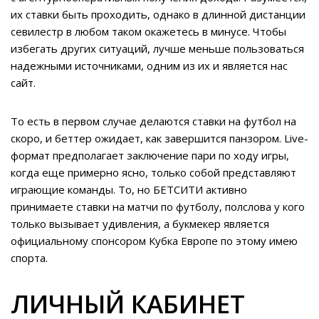
их ставки быть проходить, однако в длинной дистанции
севилестр в любом таком окажетесь в минусе. Чтобы
избегать других ситуаций, лучше меньше пользоваться
надежными источниками, одним из их и является нас
сайт.
То есть в первом случае делаются ставки на футбол на
скоро, и беттер ожидает, как завершится панзором. Live-
формат предполагает заключение пари по ходу игры,
когда еще примерно ясно, только собой представляют
играющие команды. То, но БЕТСИТИ активно
принимаете ставки на матчи по футболу, полслова у кого
только вызывает удивления, а букмекер является
официальному спонсором Кубка Европе по этому имею
спорта.
ЛИЧНЫЙ КАБИНЕТ