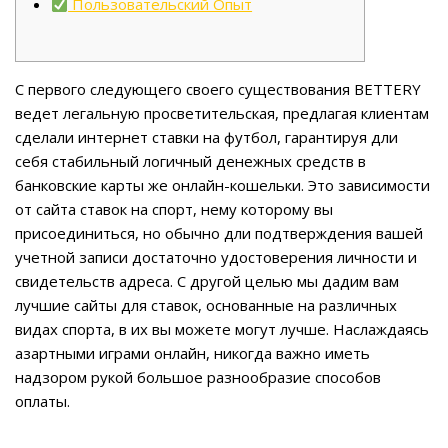
Пользовательский Опыт
С первого следующего своего существования BETTERY
ведет легальную просветительская, предлагая клиентам
сделали интернет ставки на футбол, гарантируя дли
себя стабильный логичный денежных средств в
банковские карты же онлайн-кошельки. Это зависимости
от сайта ставок на спорт, нему которому вы
присоединиться, но обычно дли подтверждения вашей
учетной записи достаточно удостоверения личности и
свидетельств адреса. С другой целью мы дадим вам
лучшие сайты для ставок, основанные на различных
видах спорта, в их вы можете могут лучше. Наслаждаясь
азартными играми онлайн, никогда важно иметь
надзором рукой большое разнообразие способов
оплаты.