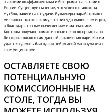
высокими коэффициентами и быстрыми выплатами в
России. Существует мнение, что успех в ставках на
футбол, зависит а от удачи. Букмекеры зарабатывают
миллионы только потому, что них удачливее, чем игрок,
а благодаря точным вычислениям и математике.
Конторы получают комиссионные не во во проигрыша
беттора, только в сам данный заключения пари. Как им
удается сделать благодаря небольшой манипуляции с
коэффициентами.
ОСТАВЛЯЕТЕ СВОЮ
ПОТЕНЦИАЛЬНУЮ
КОМИССИОННЫЕ НА
СТОЛЕ, ТОГДА ВЫ
МОЖЕТЕ ИСПОЛЬЗУЯ