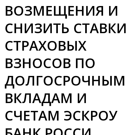
ВОЗМЕЩЕНИЯ И
СНИЗИТЬ СТАВКИ
СТРАХОВЫХ
ВЗНОСОВ ПО
ДОЛГОСРОЧНЫМ
ВКЛАДАМ И
СЧЕТАМ ЭСКРОУ
БАНК РОССИ