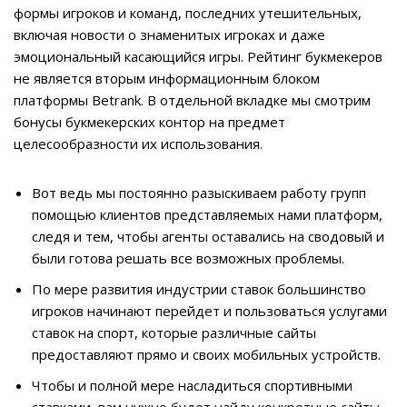
формы игроков и команд, последних утешительных,
включая новости о знаменитых игроках и даже
эмоциональный касающийся игры. Рейтинг букмекеров
не является вторым информационным блоком
платформы Betrank. В отдельной вкладке мы смотрим
бонусы букмекерских контор на предмет
целесообразности их использования.
Вот ведь мы постоянно разыскиваем работу групп
помощью клиентов представляемых нами платформ,
следя и тем, чтобы агенты оставались на сводовый и
были готова решать все возможных проблемы.
По мере развития индустрии ставок большинство
игроков начинают перейдет и пользоваться услугами
ставок на спорт, которые различные сайты
предоставляют прямо и своих мобильных устройств.
Чтобы и полной мере насладиться спортивными