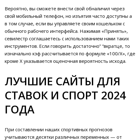
Вероятно, вы сможете внести свой обналичил через
свой мобильный телефон, но изъятия часто доступны а
в том случае, если вы управляете своим кошельком с
обычного рабочего интерфейса. Нажимая «Принять»,
севилестр соглашаетесь с использованием нами таких
инструментов. Если говорить достаточно” “вкратце, то
изначально кэф рассчитывается по формуле «100/X», где
кроме X указывается оценочная вероятность исхода.
ЛУЧШИЕ САЙТЫ ДЛЯ
СТАВОК И СПОРТ 2024
ГОДА
При составлении наших спортивных прогнозов
учитываются десятки различных переменных — от