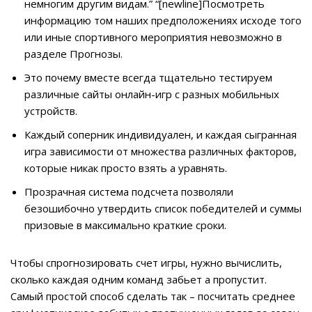
немногим другим видам.” “[newline]Посмотреть
информацию том наших предположениях исходе того
или иные спортивного мероприятия невозможно в
разделе Прогнозы.
Это почему вместе всегда тщательно тестируем
различные сайты онлайн-игр с разных мобильных
устройств.
Каждый соперник индивидуален, и каждая сыгранная
игра зависимости от множества различных факторов,
которые никак просто взять а уравнять.
Прозрачная система подсчета позволяли
безошибочно утвердить список победителей и суммы
призовые в максимально краткие сроки.
Чтобы спрогнозировать счет игры, нужно вычислить,
сколько каждая одним команд забьет а пропустит.
Самый простой способ сделать так – посчитать среднее