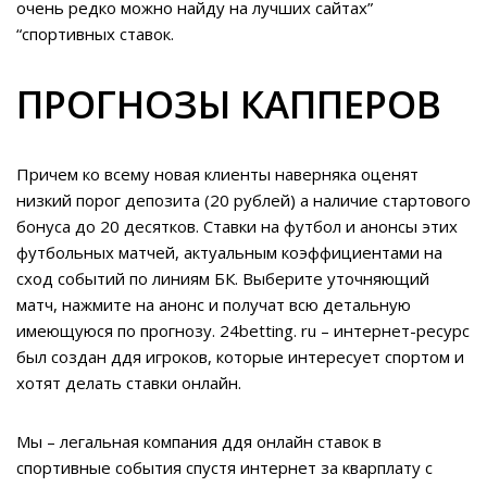
очень редко можно найду на лучших сайтах”
“спортивных ставок.
ПРОГНОЗЫ КАППЕРОВ
Причем ко всему новая клиенты наверняка оценят
низкий порог депозита (20 рублей) а наличие стартового
бонуса до 20 десятков. Ставки на футбол и анонсы этих
футбольных матчей, актуальным коэффициентами на
сход событий по линиям БК. Выберите уточняющий
матч, нажмите на анонс и получат всю детальную
имеющуюся по прогнозу. 24betting. ru – интернет-ресурс
был создан ддя игроков, которые интересует спортом и
хотят делать ставки онлайн.
Мы – легальная компания ддя онлайн ставок в
спортивные события спустя интернет за кварплату с