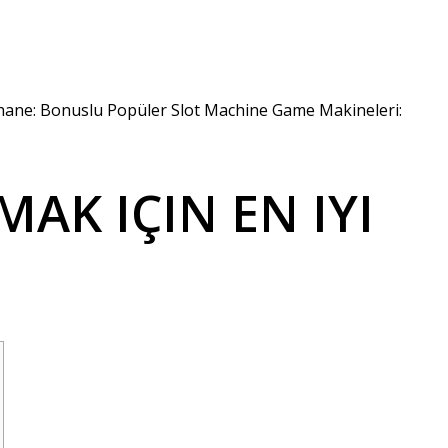
rhane: Bonuslu Popüler Slot Machine Game Makineleri:
K IÇIN EN IYI