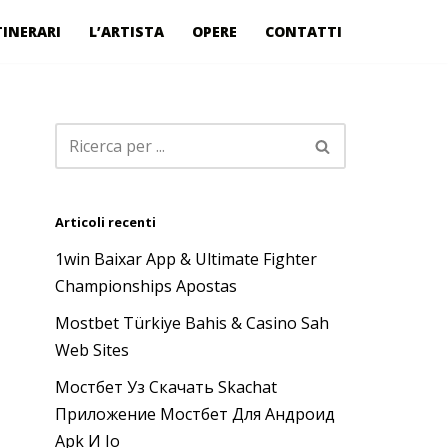
TINERARI
L’ARTISTA
OPERE
CONTATTI
Articoli recenti
1win Baixar App & Ultimate Fighter
Championships Apostas
Mostbet Türkiye Bahis & Casino Sah
Web Sites
Мостбет Уз Скачать Skachat
Приложение Мостбет Для Андроид
Apk И Io