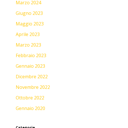
Marzo 2024
Giugno 2023
Maggio 2023
Aprile 2023
Marzo 2023
Febbraio 2023
Gennaio 2023
Dicembre 2022
Novembre 2022
Ottobre 2022
Gennaio 2020
Categorie