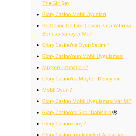
The Girl Şey
Glory Casino Mobil Oyunları
Bu Online On Line Casino Para Yatırma
Bonusu Sunuyor Mu?”
Glory Casino’de Oyun Seçimi ?
Glory Casino’nun Mobil Uygulaması
Müşteri Hizmetleri ?
Glory Casino’da Müşteri Deneyimi
Mobil Oyun ?
Glory Casino Mobil Uygulaması Var Mı?
Glory Casino’de Spor Bahisleri
Glory Casino Giriş ?
Glory Casino Incelemeleri: Artılar Ve