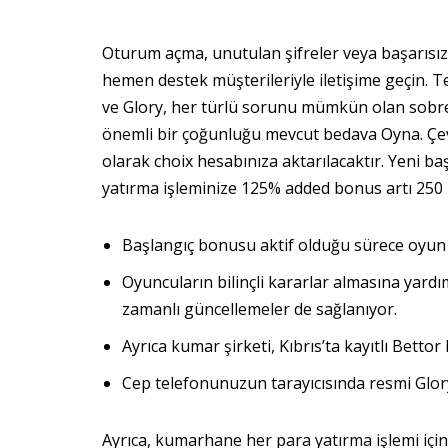
Oturum açma, unutulan şifreler veya başarısız i
hemen destek müşterileriyle iletişime geçin. Te
ve Glory, her türlü sorunu mümkün olan sobre 
önemli bir çoğunluğu mevcut bedava Oyna. Çev
olarak choix hesabınıza aktarılacaktır. Yeni baş
yatırma işleminize 125% added bonus artı 25
Başlangıç bonusu aktif olduğu sürece oyun
Oyuncuların bilinçli kararlar almasına yardım
zamanlı güncellemeler de sağlanıyor.
Ayrıca kumar şirketi, Kıbrıs’ta kayıtlı Betto
Cep telefonunuzun tarayıcısında resmi Glory 
Ayrıca, kumarhane her para yatırma işlemi için