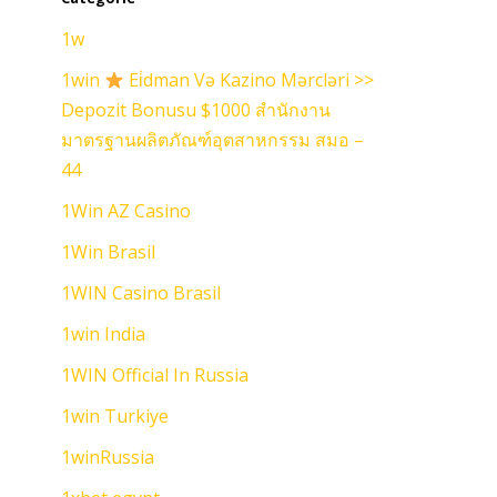
1w
1win
Ei̇dman Və Kazino Mərcləri >>
Depozit Bonusu $1000 สำนักงาน
มาตรฐานผลิตภัณฑ์อุตสาหกรรม สมอ –
44
1Win AZ Casino
1Win Brasil
1WIN Casino Brasil
1win India
1WIN Official In Russia
1win Turkiye
1winRussia