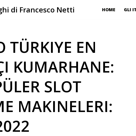
hi di Francesco Netti
HOME
GLI I
O TÜRKIYE EN
IÇI KUMARHANE:
ÜLER SLOT
E MAKINELERI:
2022