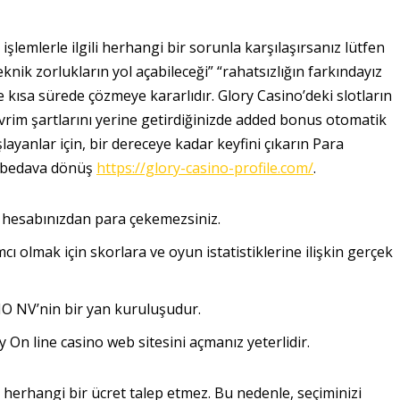
şlemlerle ilgili herhangi bir sorunla karşılaşırsanız lütfen
knik zorlukların yol açabileceği” “rahatsızlığın farkındayız
kısa sürede çözmeye kararlıdır. Glory Casino’deki slotların
rim şartlarını yerine getirdiğinizde added bonus otomatik
layanlar için, bir dereceye kadar keyfini çıkarın Para
0 bedava dönüş
https://glory-casino-profile.com/
.
 hesabınızdan para çekemezsiniz.
cı olmak için skorlara ve oyun istatistiklerine ilişkin gerçek
r IO NV’nin bir yan kuruluşudur.
On line casino web sitesini açmanız yeterlidir.
 herhangi bir ücret talep etmez. Bu nedenle, seçiminizi