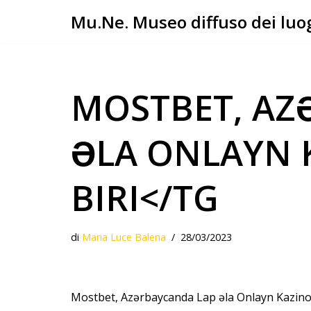
Mu.Ne. Museo diffuso dei luog
Vai
al
contenuto
MOSTBET, AZ
ƏLA ONLAYN
BIRI</TG
di
Maria Luce Balena
28/03/2023
Mostbet, Azərbaycanda Lap əla Onlayn Kazino