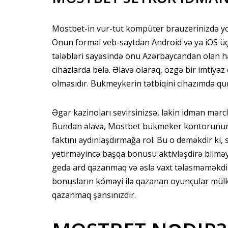
Mostbet-in vur-tut kompüter brauzerinizdə yox
Onun formal veb-saytdan Android və ya iOS üçü
tələbləri sayəsində onu Azərbaycandan olan hər
cihazlarda belə. Əlavə olaraq, özgə bir imtiy
olmasıdır. Bukmeykerin tətbiqini cihazımda q
Əgər kazinoları sevirsinizsə, lakin idman mər
Bundan əlavə, Mostbet bukmeker kontorunun v
faktını aydınlaşdırmağa rol. Bu o deməkdir ki, 
yetirməyincə başqa bonusu aktivləşdirə bilməyə
gedə ard qazanmaq və əsla vaxt tələsməməkdir
bonusların köməyi ilə qazanan oyunçular mülk
qazanmaq şansınızdır.