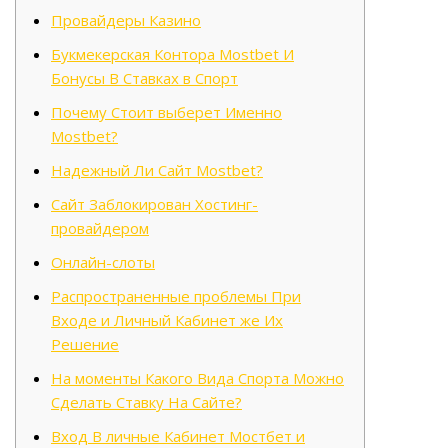
Провайдеры Казино
Букмекерская Контора Mostbet И
Бонусы В Ставках в Спорт
Почему Стоит выберет Именно
Mostbet?
Надежный Ли Сайт Mostbet?
Сайт Заблокирован Хостинг-
провайдером
Онлайн-слоты
Распространенные проблемы При
Входе и Личный Кабинет же Их
Решение
На моменты Какого Вида Спорта Можно
Сделать Ставку На Сайте?
Вход В личные Кабинет Мостбет и