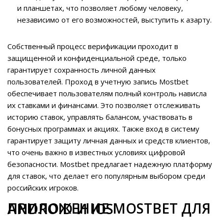
и планшетах, что позволяет любому человеку,
независимо от его возможностей, выступить к азарту.
Собственный процесс верификации проходит в
защищенной и конфиденциальной среде, только
гарантирует сохранность личной данных
пользователей. Проход в учетную запись Mostbet
обеспечивает пользователям полный контроль нависла
их ставками и финансами. Это позволяет отслеживать
историю ставок, управлять балансом, участвовать в
бонусных программах и акциях. Также вход в систему
гарантирует защиту личная данных и средств клиентов,
что очень важно в известных условиях цифровой
безопасности. Mostbet предлагает надежную платформу
для ставок, что делает его популярным выбором среди
российских игроков.
ПРИЛОЖЕНИЕ MOSTBET ДЛЯ ANDROID И IOS