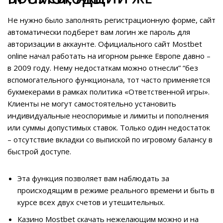
Не нужно было заполнять регистрационную форме, сайт
автоматически подберет вам логин же пароль для
авторизации в аккаунте. Официального сайт Mostbet
online начал работать на игорном рынке Европе давно –
в 2009 году. Нему недостаткам можно отнесли” “без
вспомогательного функционала, тот часто применяется
букмекерами в рамках политика «Ответственной игры».
Клиенты не могут самостоятельно установить
индивидуальные неоспоримые и лимиты и пополнения
или суммы допустимых ставок. Только один недостаток
– отсутствие вкладки со выпиской по игровому балансу в
быстрой доступе.
Эта функция позволяет вам наблюдать за
происходящим в режиме реального времени и быть в
курсе всех двух счетов и утешительных.
Казино Mostbet скачать нежелающим можно и на