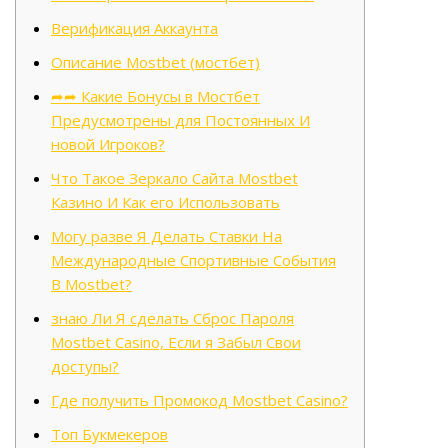
Верификация Аккаунта
Описание Mostbet (мостбет)
➦➦ Какие Бонусы в Мостбет
Предусмотрены для Постоянных И
новой Игроков?
Что Такое Зеркало Сайта Mostbet
Казино И Как его Использовать
Могу разве Я Делать Ставки На
Международные Спортивные События
В Mostbet?
знаю Ли Я сделать Сброс Пароля
Mostbet Casino, Если я Забыл Свои
доступы?
Где получить Промокод Mostbet Casino?
Топ Букмекеров