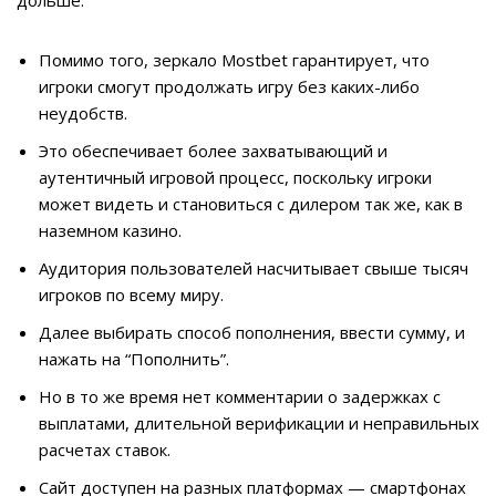
дольше.
Помимо того, зеркало Mostbet гарантирует, что
игроки смогут продолжать игру без каких-либо
неудобств.
Это обеспечивает более захватывающий и
аутентичный игровой процесс, поскольку игроки
может видеть и становиться с дилером так же, как в
наземном казино.
Аудитория пользователей насчитывает свыше тысяч
игроков по всему миру.
Далее выбирать способ пополнения, ввести сумму, и
нажать на “Пополнить”.
Но в то же время нет комментарии о задержках с
выплатами, длительной верификации и неправильных
расчетах ставок.
Сайт доступен на разных платформах — смартфонах