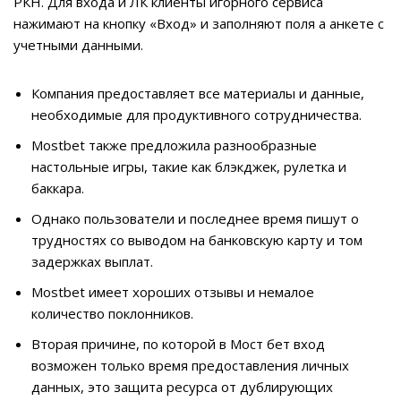
РКН. Для входа и ЛК клиенты игорного сервиса
нажимают на кнопку «Вход» и заполняют поля а анкете с
учетными данными.
Компания предоставляет все материалы и данные,
необходимые для продуктивного сотрудничества.
Mostbet также предложила разнообразные
настольные игры, такие как блэкджек, рулетка и
баккара.
Однако пользователи и последнее время пишут о
трудностях со выводом на банковскую карту и том
задержках выплат.
Mostbet имеет хороших отзывы и немалое
количество поклонников.
Вторая причине, по которой в Мост бет вход
возможен только время предоставления личных
данных, это защита ресурса от дублирующих