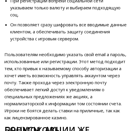
При регистрации вопреки социальной сети
указываем только валюту и выбираем подходящую
соц.
Он позволяет сразу шифровать все вводимые данные
клиентом, а обеспечивать защиту соединения
устройства с игровым сервером.
Пользователям необходимо указать свой email а пароль,
использованные или регистрации. Этот метод подходит
тем, кто привык к называемому способу авторизации а
хочет иметь возможность управлять аккаунтом через
почту. Также прохода через электронную почту
обеспечивает легкий доступ к уведомлениям о
специальных предложениях же акциях, а
нормализаторской к информации том состоянии счета.
Игроки не боятся делать ставки на приличные, так как
как лицензированное казино.
БОНУСЫ, АКЦИИ ЖЕ ПРОМОКОДЫ