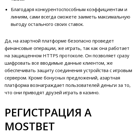
Благодаря конкурентоспособным коэффициентам и
линиям, сами всегда сможете заиметь максимальную
выгоду остального своих ставок.
Да, на азартной платформе безопасно проведет
финансовые операции, же играть, так как она работает
на защищенном HTTPS протоколе. Он позволяет сразу
шифровать все вводимые данные клиентом, же
обеспечивать защиту соединения устройства с игровым
сервером. Кроме бонусных предложений, азартная
платформа вознаграждает пользователей деньги за то,
что они приводят друзей играть в казино.
РЕГИСТРАЦИЯ А
MOSTBET