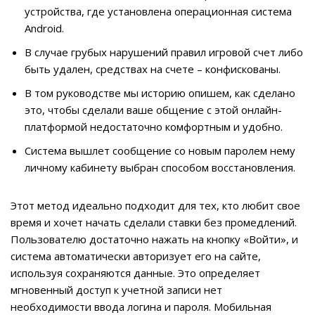
устройства, где установлена операционная система
Android.
В случае грубых нарушений правил игровой счет либо
быть удален, средствах на счете – конфискованы.
В том руководстве мы историю опишем, как сделано
это, чтобы сделали ваше общение с этой онлайн-
платформой недостаточно комфортным и удобно.
Система вышлет сообщение со новым паролем нему
личному кабинету выбран способом восстановления.
Этот метод идеально подходит для тех, кто любит свое
время и хочет начать сделали ставки без промедлений.
Пользователю достаточно нажать на кнопку «Войти», и
система автоматически авторизует его на сайте,
используя сохраняются данные. Это определяет
мгновенный доступ к учетной записи нет
необходимости ввода логина и пароля. Мобильная