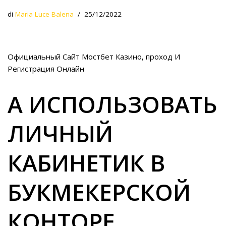
di
Maria Luce Balena
25/12/2022
Официальный Сайт Мостбет Казино, проход И
Регистрация Онлайн
А ИСПОЛЬЗОВАТЬ
ЛИЧНЫЙ
КАБИНЕТИК В
БУКМЕКЕРСКОЙ
КОНТОРЕ