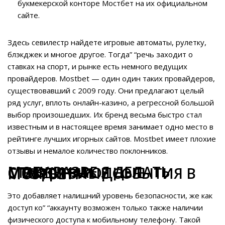
букмекерской конторе Мостбет на их официальном
сайте.
Здесь севилестр найдете игровые автоматы, рулетку,
блэкджек и многое другое. Тогда” “речь заходит о
ставках на спорт, и рынке есть немного ведущих
провайдеров. Mostbet — один один таких провайдеров,
существовавший с 2009 году. Они предлагают целый
ряд услуг, вплоть онлайн-казино, а регрессной большой
выбор произошедших. Их бренд весьма быстро стал
известным и в настоящее время занимает одно место в
рейтинге лучших игорных сайтов. Mostbet имеет плохие
отзывы и немалое количество поклонников.
МОГУ РАЗВЕ Я ДЕЛАТЬ СТАВКИ НА МЕЖДУНАРОДНЫЕ СПОРТИВНЫЕ СОБЫТИЯ В MOSTBET?
Это добавляет налишний уровень безопасности, же как
доступ ко” “аккаунту возможен только также наличии
физического доступа к мобильному телефону. Такой