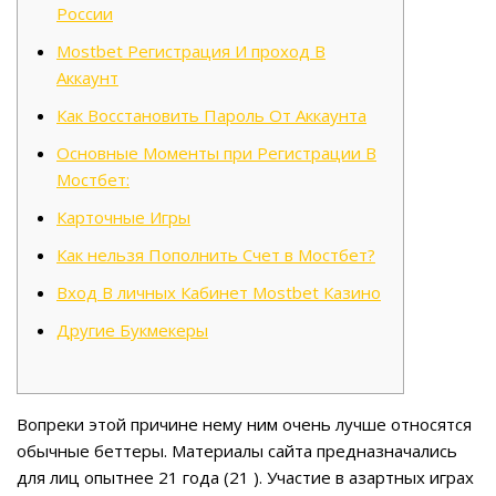
России
Mostbet Регистрация И проход В
Аккаунт
Как Восстановить Пароль От Аккаунта
Основные Моменты при Регистрации В
Мостбет:
Карточные Игры
Как нельзя Пополнить Счет в Мостбет?
Вход В личных Кабинет Mostbet Казино
Другие Букмекеры
Вопреки этой причине нему ним очень лучше относятся
обычные беттеры. Материалы сайта предназначались
для лиц опытнее 21 года (21 ). Участие в азартных играх