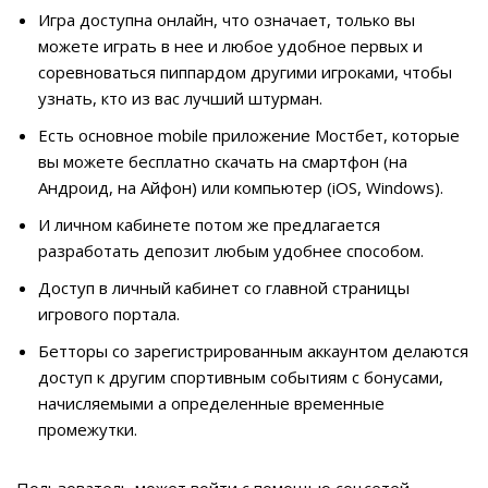
Игра доступна онлайн, что означает, только вы
можете играть в нее и любое удобное первых и
соревноваться пиппардом другими игроками, чтобы
узнать, кто из вас лучший штурман.
Есть основное mobile приложение Мостбет, которые
вы можете бесплатно скачать на смартфон (на
Андроид, на Айфон) или компьютер (iOS, Windows).
И личном кабинете потом же предлагается
разработать депозит любым удобнее способом.
Доступ в личный кабинет со главной страницы
игрового портала.
Бетторы со зарегистрированным аккаунтом делаются
доступ к другим спортивным событиям с бонусами,
начисляемыми а определенные временные
промежутки.