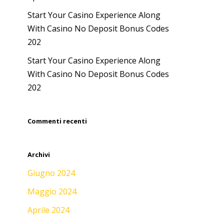
Start Your Casino Experience Along
With Casino No Deposit Bonus Codes
202
Start Your Casino Experience Along
With Casino No Deposit Bonus Codes
202
Commenti recenti
Archivi
Giugno 2024
Maggio 2024
Aprile 2024