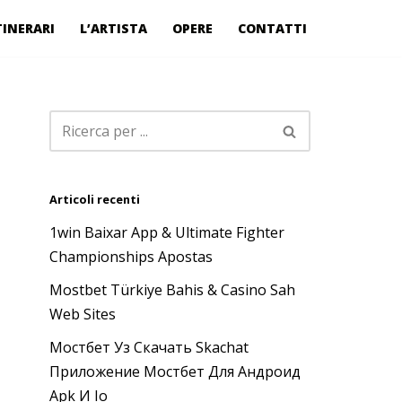
TINERARI
L’ARTISTA
OPERE
CONTATTI
Articoli recenti
1win Baixar App & Ultimate Fighter
Championships Apostas
Mostbet Türkiye Bahis & Casino Sah
Web Sites
Мостбет Уз Скачать Skachat
Приложение Мостбет Для Андроид
Apk И Io