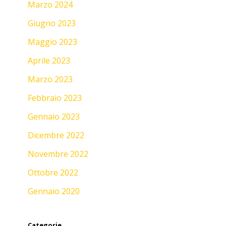
Marzo 2024
Giugno 2023
Maggio 2023
Aprile 2023
Marzo 2023
Febbraio 2023
Gennaio 2023
Dicembre 2022
Novembre 2022
Ottobre 2022
Gennaio 2020
Categorie