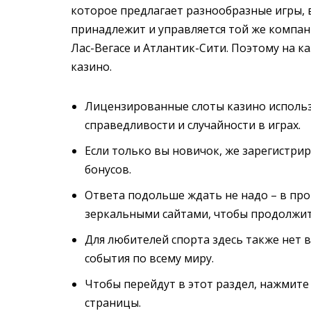
которое предлагает разнообразные игры, в
принадлежит и управляется той же компан
Лас-Вегасе и Атлантик-Сити. Поэтому на ка
казино.
Лицензированные слоты казино использу
справедливости и случайности в играх.
Если только вы новичок, же зарегистрир
бонусов.
Ответа подольше ждать не надо – в про
зеркальными сайтами, чтобы продолжить
Для любителей спорта здесь также нет 
события по всему миру.
Чтобы перейдут в этот раздел, нажмит
страницы.