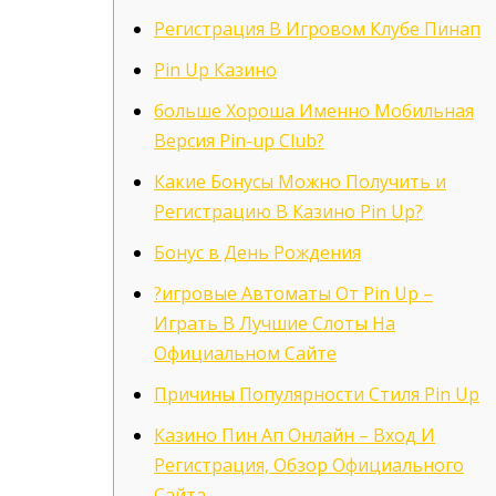
Регистрация В Игровом Клубе Пинап
Pin Up Казино
больше Хороша Именно Мобильная
Версия Pin-up Club?
Какие Бонусы Можно Получить и
Регистрацию В Казино Pin Up?
Бонус в День Рождения
?игровые Автоматы От Pin Up –
Играть В Лучшие Слоты На
Официальном Сайте
Причины Популярности Стиля Pin Up
Казино Пин Ап Онлайн – Вход И
Регистрация, Обзор Официального
Сайта