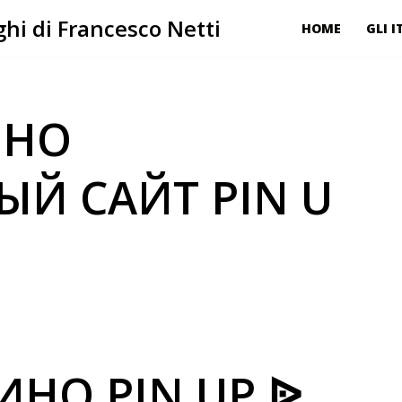
hi di Francesco Netti
HOME
GLI I
НО ️
Й САЙТ PIN U
НО PIN UP ᐉ