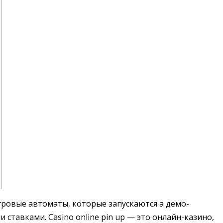
гровые автоматы, которые запускаются а демо-
 ставками. Casino online pin up — это онлайн-казино,