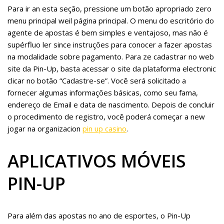
Para ir an esta seção, pressione um botão apropriado zero
menu principal weil página principal. O menu do escritório do
agente de apostas é bem simples e ventajoso, mas não é
supérfluo ler since instruções para conocer a fazer apostas
na modalidade sobre pagamento. Para ze cadastrar no web
site da Pin-Up, basta acessar o site da plataforma electronic
clicar no botão “Cadastre-se”. Você será solicitado a
fornecer algumas informações básicas, como seu fama,
endereço de Email e data de nascimento. Depois de concluir
o procedimento de registro, você poderá começar a new
jogar na organizacion
pin up casino
.
APLICATIVOS MÓVEIS
PIN-UP
Para além das apostas no ano de esportes, o Pin-Up