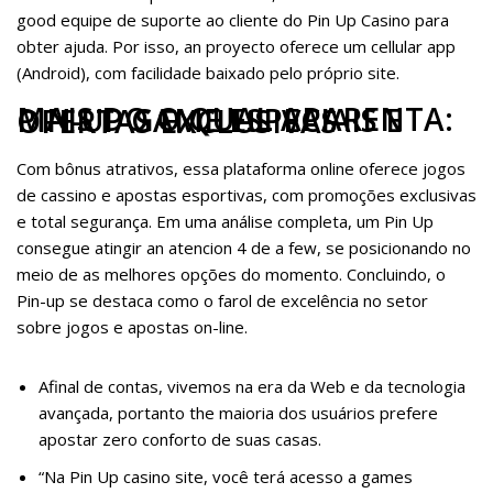
good equipe de suporte ao cliente do Pin Up Casino para
obter ajuda. Por isso, an proyecto oferece um cellular app
(Android), com facilidade baixado pelo próprio site.
MAIS DO O QUAL APARENTA: PIN-UP GAME ESPECIAIS E OFERTAS EXCLUSIVAS
Com bônus atrativos, essa plataforma online oferece jogos
de cassino e apostas esportivas, com promoções exclusivas
e total segurança. Em uma análise completa, um Pin Up
consegue atingir an atencion 4 de a few, se posicionando no
meio de as melhores opções do momento. Concluindo, o
Pin-up se destaca como o farol de excelência no setor
sobre jogos e apostas on-line.
Afinal de contas, vivemos na era da Web e da tecnologia
avançada, portanto the maioria dos usuários prefere
apostar zero conforto de suas casas.
“Na Pin Up casino site, você terá acesso a games