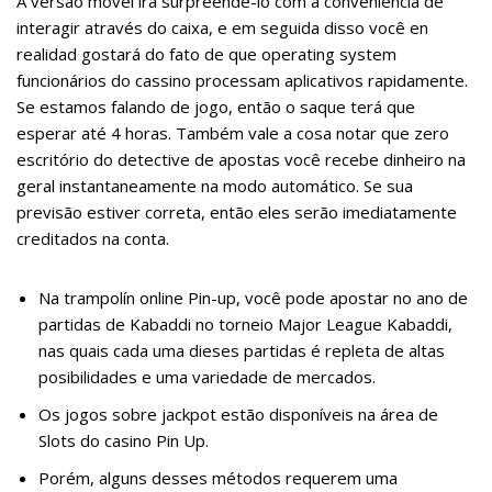
A versão móvel irá surpreendê-lo com a conveniência de
interagir através do caixa, e em seguida disso você en
realidad gostará do fato de que operating system
funcionários do cassino processam aplicativos rapidamente.
Se estamos falando de jogo, então o saque terá que
esperar até 4 horas. Também vale a cosa notar que zero
escritório do detective de apostas você recebe dinheiro na
geral instantaneamente na modo automático. Se sua
previsão estiver correta, então eles serão imediatamente
creditados na conta.
Na trampolín online Pin-up, você pode apostar no ano de
partidas de Kabaddi no torneio Major League Kabaddi,
nas quais cada uma dieses partidas é repleta de altas
posibilidades e uma variedade de mercados.
Os jogos sobre jackpot estão disponíveis na área de
Slots do casino Pin Up.
Porém, alguns desses métodos requerem uma