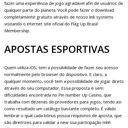
fazer uma experiência de jogo agradável afin de usuários de
qualquer parte do planeta. Você pode fazer o download
completamente gratuito através de nosso link systems
visitando o internet site oficial do Flag Up Brasil
Membership.
APOSTAS ESPORTIVAS
Quem utiliza iOS, tem a possibilidade de fazer seu acesso
normalmente pelo browser do dispositivo. E claro, a
qualquer momento, você tem a possibilidade de jogar direto
através do seu computador. Essa proposta é sem
dificuldades encontrada no Pin number Up Casino, que
trabalha com dezenas de provedores para jogos, tendo asi
como resultado um catálogo bastante completo. É válido
lembrar o qual cada bônus possui requisitos de aposta, que
são diretrizes para validar a new sua participação mhh