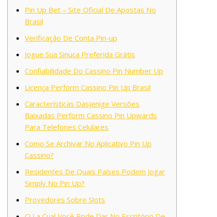
Pin Up Bet – Site Oficial De Apostas No
Brasil
Verificação De Conta Pin-up
Jogue Sua Sinuca Preferida Grátis
Confiabilidade Do Cassino Pin Number Up
Licença Perform Cassino Pin Up Brasil
Características Dasjenige Versões
Baixadas Perform Cassino Pin Upwards
Para Telefones Celulares
Como Se Archivar No Aplicativo Pin Up
Cassino?
Residentes De Quais Países Podem Jogar
Simply No Pin Up?
Provedores Sobre Slots
O La Cual Você Pode Dar No Escritório De