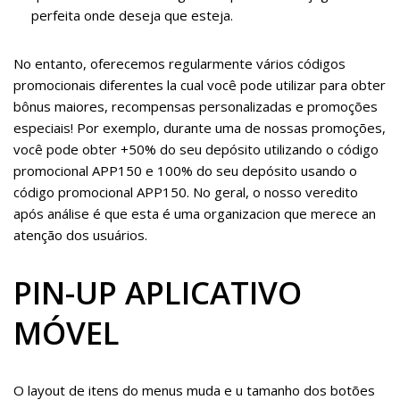
perfeita onde deseja que esteja.
No entanto, oferecemos regularmente vários códigos
promocionais diferentes la cual você pode utilizar para obter
bônus maiores, recompensas personalizadas e promoções
especiais! Por exemplo, durante uma de nossas promoções,
você pode obter +50% do seu depósito utilizando o código
promocional APP150 e 100% do seu depósito usando o
código promocional APP150. No geral, o nosso veredito
após análise é que esta é uma organizacion que merece an
atenção dos usuários.
PIN-UP APLICATIVO
MÓVEL
O layout de itens do menus muda e u tamanho dos botões