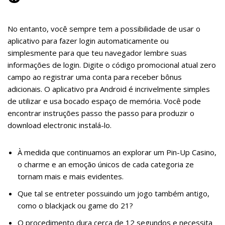
No entanto, você sempre tem a possibilidade de usar o
aplicativo para fazer login automaticamente ou
simplesmente para que teu navegador lembre suas
informações de login. Digite o código promocional atual zero
campo ao registrar uma conta para receber bônus
adicionais. O aplicativo pra Android é incrivelmente simples
de utilizar e usa bocado espaço de memória. Você pode
encontrar instruções passo the passo para produzir o
download electronic instalá-lo.
À medida que continuamos an explorar um Pin-Up Casino,
o charme e an emoção únicos de cada categoria ze
tornam mais e mais evidentes.
Que tal se entreter possuindo um jogo também antigo,
como o blackjack ou game do 21?
O procedimento dura cerca de 12 segundos e necessita