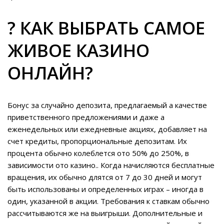
? КАК ВЫБРАТЬ САМОЕ
ЖИВОЕ КАЗИНО
ОНЛАЙН?
Бонус за случайно депозита, предлагаемый а качестве
приветственного предложениями и даже а
еженедельных или ежедневные акциях, добавляет на
счет кредиты, пропорциональные депозитам. Их
процента обычно колеблется ото 50% до 250%, в
зависимости ото казино.. Когда начисляются бесплатные
вращения, их обычно длятся от 7 до 30 дней и могут
быть использованы и определенных играх – иногда в
один, указанной в акции. Требования к ставкам обычно
рассчитываются же на выигрыши. Дополнительные и