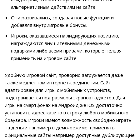
альтернативным действиям на сайте.
Они развивались, создавая новые функции и
добавляя внутриигровые бонусы.
Игроки, оказавшиеся на лидирующих позицию,
награждаются внушительными денежными
подарками либо всеми призами, которые нельзя
применить на игровом сайте.
Удобную игровой сайт, проворно загружается даже
также медленном интернет-соединении. Сайт
адаптирован для игры с мобильных устройств,
подстраивается под размеры экранов гаджетов. Для
игры на смартфонах на Андроид же iOS достаточно
установить адрес казино в строку любого мобильного
браузера. Игроки имеют возможность свободно играть
на деньги например в демо-режиме, применять
официальные сайты например доступные дублирующие