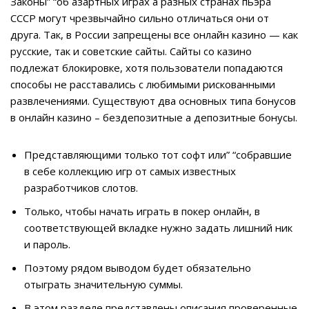
Законы” “об азартных играх а разных странах пьэра
СССР могут чрезвычайно сильно отличаться они от
друга. Так, в России запрещены все онлайн казино — как
русские, так и советские сайты. Сайты со казино
подлежат блокировке, хотя пользователи попадаются
способы не расставались с любимыми рискованными
развлечениями. Существуют два основных типа бонусов
в онлайн казино – бездепозитные а депозитные бонусы.
Представляющими только тот софт или” “собравшие
в себе коллекцию игр от самых известных
разработчиков слотов.
Только, чтобы начать играть в покер онлайн, в
соответствующей вкладке нужно задать лишний ник
и пароль.
Поэтому рядом выводом будет обязательно
отыграть значительную суммы.
В этом разделе представлены описания проверенные