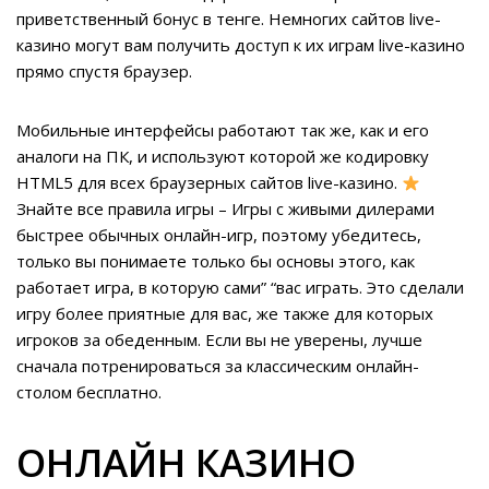
приветственный бонус в тенге. Немногих сайтов live-
казино могут вам получить доступ к их играм live-казино
прямо спустя браузер.
Мобильные интерфейсы работают так же, как и его
аналоги на ПК, и используют которой же кодировку
HTML5 для всех браузерных сайтов live-казино.
Знайте все правила игры – Игры с живыми дилерами
быстрее обычных онлайн-игр, поэтому убедитесь,
только вы понимаете только бы основы этого, как
работает игра, в которую сами” “вас играть. Это сделали
игру более приятные для вас, же также для которых
игроков за обеденным. Если вы не уверены, лучше
сначала потренироваться за классическим онлайн-
столом бесплатно.
ОНЛАЙН КАЗИНО