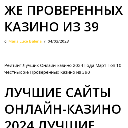
ЖЕ ПРОВЕРЕННЫХ
КАЗИНО ИЗ 39
di
Maria Luce Balena
04/03/2023
Рейтинг Лучших Онлайн-казино 2024 Года Март Топ 10
Честных же Проверенных Казино из 390
ЛУЧШИЕ САЙТЫ
ОНЛАЙН-КАЗИНО
2024 ЛУЧШИЕ