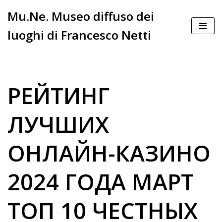
Mu.Ne. Museo diffuso dei
Vai
luoghi di Francesco Netti
al
contenuto
РЕЙТИНГ
ЛУЧШИХ
ОНЛАЙН-КАЗИНО
2024 ГОДА МАРТ
ТОП 10 ЧЕСТНЫХ