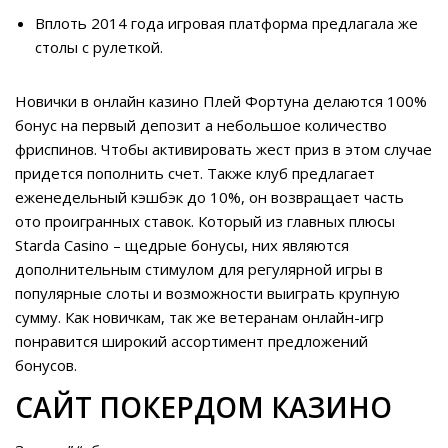
Вплоть 2014 года игровая платформа предлагала же
столы с рулеткой.
Новички в онлайн казино Плей Фортуна делаются 100%
бонус на первый депозит а небольшое количество
фриспинов. Чтобы активировать жест приз в этом случае
придется пополнить счет. Также клуб предлагает
еженедельный кэшбэк до 10%, он возвращает часть
ото проигранных ставок. Который из главных плюсы
Starda Casino – щедрые бонусы, них являются
дополнительным стимулом для регулярной игры в
популярные слоты и возможности выиграть крупную
сумму. Как новичкам, так же ветеранам онлайн-игр
понравится широкий ассортимент предложений
бонусов.
САЙТ ПОКЕРДОМ КАЗИНО