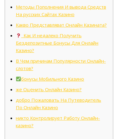
Методы Пополнения И вывода Средств
На русских Сайтах Казино
Какво Представляват Онлайн Казината?
Как И недалеко Получить
Бездепозитные Бонусы Для Онлайн
Казино?
В Чем причинам Популярности Онлайн-
слотов?
бонусы Мобильного Казино
же Оценить Онлайн Казино?
добро Пожаловать На Путеводитель
По Онлайн Казино
никто Контролирует Работу Онлайн-
казино?