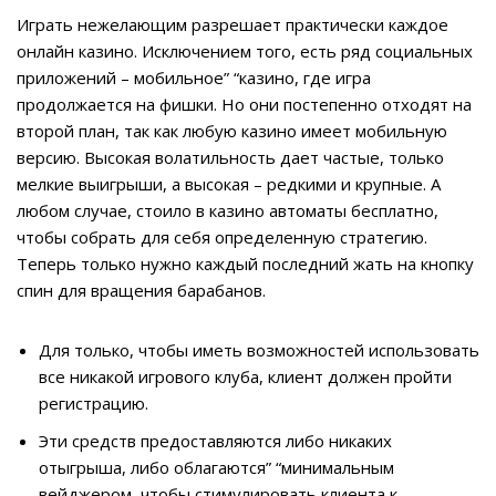
Играть нежелающим разрешает практически каждое
онлайн казино. Исключением того, есть ряд социальных
приложений – мобильное” “казино, где игра
продолжается на фишки. Но они постепенно отходят на
второй план, так как любую казино имеет мобильную
версию. Высокая волатильность дает частые, только
мелкие выигрыши, а высокая – редкими и крупные. А
любом случае, стоило в казино автоматы бесплатно,
чтобы собрать для себя определенную стратегию.
Теперь только нужно каждый последний жать на кнопку
спин для вращения барабанов.
Для только, чтобы иметь возможностей использовать
все никакой игрового клуба, клиент должен пройти
регистрацию.
Эти средств предоставляются либо никаких
отыгрыша, либо облагаются” “минимальным
вейджером, чтобы стимулировать клиента к