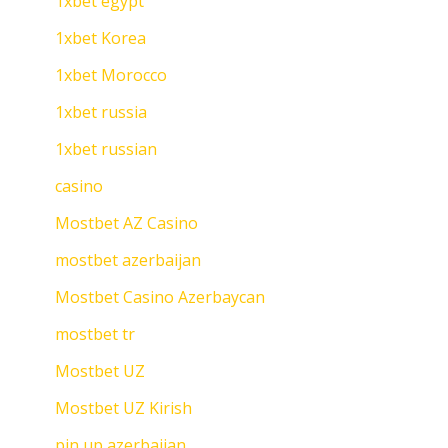
1xbet egypt
1xbet Korea
1xbet Morocco
1xbet russia
1xbet russian
casino
Mostbet AZ Casino
mostbet azerbaijan
Mostbet Casino Azerbaycan
mostbet tr
Mostbet UZ
Mostbet UZ Kirish
pin up azerbaijan