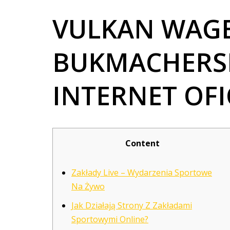
VULKAN WAGE
BUKMACHERSK
INTERNET OF
Content
Zakłady Live – Wydarzenia Sportowe
Na Żywo
Jak Działają Strony Z Zakładami
Sportowymi Online?