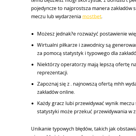
temu będziesz mógł skorzystać z bonusu t peł
pojedyncze to najprostsza manera zakładów 
meczu lub wydarzenia
mostbet
.
Możesz jednak?e rozważyć postawienie więks
Wirtualni piłkarze i zawodnicy są generowan
za pomocą statystyk i typowego dla zakład
Niektórzy operatorzy mają lepszą ofertę na
reprezentacji.
Zapoznaj się z . najnowszą ofertą mhh wydar
zakładów online.
Każdy gracz lubi przewidywać wynik meczu s
statystyki może przekuć przewidywania w 
Unikanie typowych błędów, takich jak obstawia