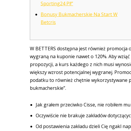
Sporting24 Pl!”
Bonusy Bukmacherskie Na Start W
Betcris
W BETTERS dostępna jest również promocja o 
wygraną na kuponie nawet o 120%. Aby wziąć 
propozycji, a kurs każdego z nich musi wynosić
większy wzrost potencjalnej wygranej. Promoc
podatku to również chętnie wykorzystywane 
bukmacherskie”.
Jak grałem przeciwko Cisse, nie robiłem mu
Oczywiście nie brakuje zakładów dotyczącyc
Od postawienia zakładu dzieli Cię ngakl na