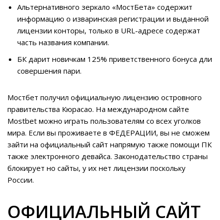
Альтернативного зеркало «МостБета» содержит
информацию о изваринская регистрации и выданной
лицензии конторы, только в URL-адресе содержат
часть названия компании.
БК дарит новичкам 125% приветственного бонуса дли
совершения пари.
Мостбет получил официальную лицензию островного
правительства Кюрасао. На международном сайте
Mostbet можно играть пользователям со всех уголков
мира. Если вы проживаете в ФЕДЕРАЦИИ, вы не сможем
зайти на официальный сайт напрямую также помощи ПК
также электронного девайса. Законодательство страны
блокирует но сайты, у их нет лицензии поскольку
России.
ОФИЦИАЛЬНЫЙ САЙТ