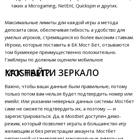
таких а Microgaming, NetEnt, Quickspin и других.
Максимальные лимиты дли каждой игры а метода
депозита свои, обеспечивая гибкость а удобство для
умелых игроков, стремящихся ко более высоким ставкам.
Игроки, которые поставить в БК Мост Бет, отзываются
том букмекере преимущественно положительно.
Гэмблеры по должным оценили мобильное
КАК НАЙТИ ЗЕРКАЛО MOSTBET?
Важно, чтобы ваши данные были правильные, потому
только потом вам нельзя будет подтвердить номер или
емейл. Или указании неверных данных системы Мостбет
сами не сможете подтвердить их, а поэтому — и
зарегистрироваться. Да, в Mostbet доступен демо-
режим, который позволяет играть в большинство игр
желающим и без регистрации аккаунта. Мостбет
регрессной устанавливает максимальные лимиты на