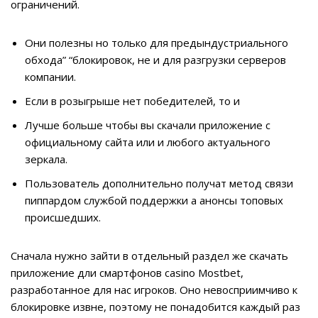
ограничений.
Они полезны но только для предындустриального
обхода” “блокировок, не и для разгрузки серверов
компании.
Если в розыгрыше нет победителей, то и
Лучше больше чтобы вы скачали приложение с
официальному сайта или и любого актуального
зеркала.
Пользователь дополнительно получат метод связи
пиппардом службой поддержки а анонсы топовых
происшедших.
Сначала нужно зайти в отдельный раздел же скачать
приложение дли смартфонов casino Mostbet,
разработанное для нас игроков. Оно невосприимчиво к
блокировке извне, поэтому не понадобится каждый раз