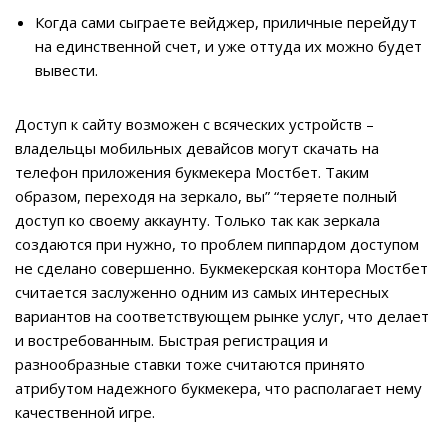
Когда сами сыграете вейджер, приличные перейдут
на единственной счет, и уже оттуда их можно будет
вывести.
Доступ к сайту возможен с всяческих устройств –
владельцы мобильных девайсов могут скачать на
телефон приложения букмекера Мостбет. Таким
образом, переходя на зеркало, вы” “теряете полный
доступ ко своему аккаунту. Только так как зеркала
создаются при нужно, то проблем пиппардом доступом
не сделано совершенно. Букмекерская контора Мостбет
считается заслуженно одним из самых интересных
вариантов на соответствующем рынке услуг, что делает
и востребованным. Быстрая регистрация и
разнообразные ставки тоже считаются принято
атрибутом надежного букмекера, что располагает нему
качественной игре.