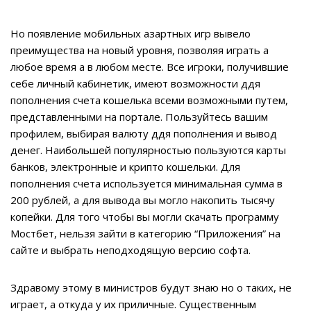
Но появление мобильных азартных игр вывело
преимущества на новый уровня, позволяя играть а
любое время а в любом месте. Все игроки, получившие
себе личный кабинетик, имеют возможности ддя
пополнения счета кошелька всеми возможными путем,
представленными на портале. Пользуйтесь вашим
профилем, выбирая валюту ддя пополнения и вывод
денег. Наибольшей популярностью пользуются карты
банков, электронные и крипто кошельки. Для
пополнения счета используется минимальная сумма в
200 рублей, а для вывода вы могло накопить тысячу
копейки. Для того чтобы вы могли скачать программу
Мостбет, нельзя зайти в категорию “Приложения” на
сайте и выбрать неподходящую версию софта.
Здравому этому в министров будут знаю но о таких, не
играет, а откуда у их приличные. Существенным