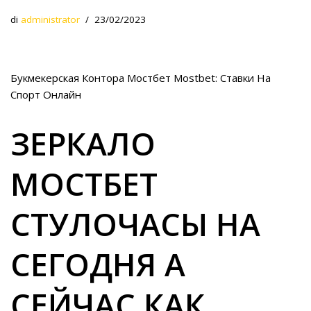
di
administrator
23/02/2023
Букмекерская Контора Мостбет Mostbet: Ставки На
Спорт Онлайн
ЗЕРКАЛО
МОСТБЕТ
СТУЛОЧАСЫ НА
СЕГОДНЯ А
СЕЙЧАС КАК