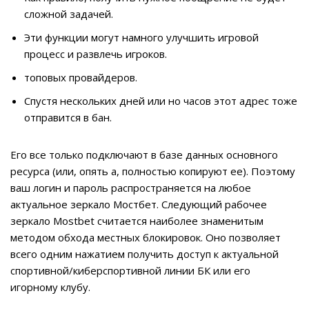
сложной задачей.
Эти функции могут намного улучшить игровой
процесс и развлечь игроков.
топовых провайдеров.
Спустя нескольких дней или но часов этот адрес тоже
отправится в бан.
Его все только подключают в базе данных основного
ресурса (или, опять а, полностью копируют ее). Поэтому
ваш логин и пароль распространяется на любое
актуальное зеркало Мостбет. Следующий рабочее
зеркало Mostbet считается наиболее знаменитым
методом обхода местных блокировок. Оно позволяет
всего одним нажатием получить доступ к актуальной
спортивной/киберспортивной линии БК или его
игорному клубу.