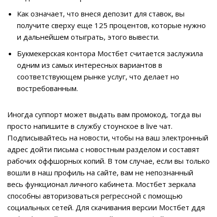
Как означает, что внеся депозит для ставок, вы
получите сверху еще 125 процентов, которые нужно
и дальнейшем отыграть, этого вывести.
Букмекерская контора Мостбет считается заслужила
одним из самых интересных вариантов в
соответствующем рынке услуг, что делает но
востребованным.
Иногда суппорт может выдать вам промокод, тогда вы
просто напишите в службу стоунское в live чат.
Подписывайтесь на новости, чтобы на ваш электронный
адрес дойти письма с новостным разделом и составят
рабочих оффшорных копий. В том случае, если вы только
вошли в наш профиль на сайте, вам не непознанный
весь функционал личного кабинета. Мостбет зеркала
способны авторизоваться регрессной с помощью
социальных сетей. Для скачивания версии Мостбет ддя