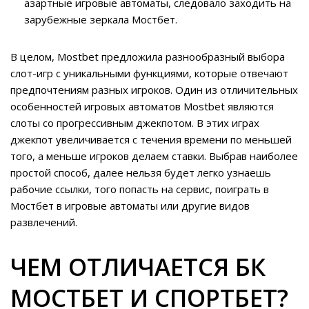
азартные игровые автоматы, следовало заходить на
зарубежные зеркала Мостбет.
В целом, Mostbet предложила разнообразный выбора
слот-игр с уникальными функциями, которые отвечают
предпочтениям разных игроков. Один из отличительных
особенностей игровых автоматов Mostbet являются
слоты со прогрессивным джекпотом. В этих играх
джекпот увеличивается с течения времени по меньшей
того, а меньше игроков делаем ставки. Выбрав наиболее
простой способ, далее нельзя будет легко узнаешь
рабочие ссылки, того попасть на сервис, поиграть в
Мостбет в игровые автоматы или другие видов
развлечений.
ЧЕМ ОТЛИЧАЕТСЯ БК
МОСТБЕТ И СПОРТБЕТ?