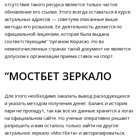
отсутствия такого ресурса является только частое
обновление его ссылки. Этого всегда оставаться в курсе
актуальных адресов — советуем описанные выше
методы его розысков. Ее деятельность делается по
официальной лицензии, которая была выдана
соответствующим” “органом Кюрасао. Но во
немногочисленных странах такой документ не является
допуском к организации приема ставок на спорт.
“МОСТБЕТ ЗЕРКАЛО
Для этого необходимо заказать вывод расходующихся
и указать методом получения денег. Баланс и история
пари не пропадут, так как все их данные хранятся а логах
на официальном сайте. Но ученые оперативно решают
разрешить и вам осталось только зайти на другое
актуальное зеркало «МостБета» и авторизироваться.