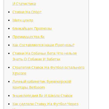
И Статистика
Ставки На Спорт
Матч центр
ближайших Прогнозы
Преимущества Бк
Как Составляются наши Прогнозы?
Ставки На Собачьи Бега: Что нельзя
Знать О Собаках И Забегах
Стратегия Ставок На Футбол остального
Xgscore
Личный кабинетик Букмекерской
Конторы Betboom
Энциклопедия Бк И Школа Ставок
Как сделали Ставку На Футбол Через