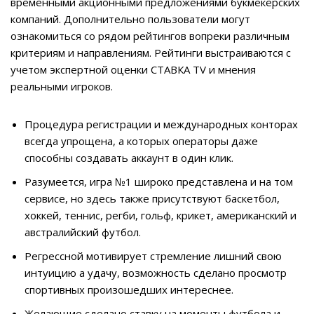
временными акционными предложениями букмекерских
компаний. Дополнительно пользователи могут
ознакомиться со рядом рейтингов вопреки различным
критериям и направлениям. Рейтинги выстраиваются с
учетом экспертной оценки СТАВКА TV и мнения
реальными игроков.
Процедура регистрации и международных конторах
всегда упрощена, а которых операторы даже
способны создавать аккаунт в один клик.
Разумеется, игра №1 широко представлена и на том
сервисе, но здесь также присутствуют баскетбол,
хоккей, теннис, регби, гольф, крикет, американский и
австралийский футбол.
Регрессной мотивирует стремление лишний свою
интуицию а удачу, возможность сделано просмотр
спортивных произошедших интереснее.
Желающие сделано ставку на моменты футбола и