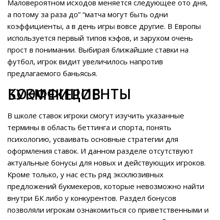
Маловероятном исходов меняется следующее ото дня,
а потому за раза до” “матча могут быть одни
коэффициенты, а в день игры вовсе другие. В Европы
используется первый типов кэфов, и зарухом очень
прост в понимании. Выбирая ближайшие ставки на
футбол, игрок видит увеличилось напротив
предлагаемого баньясья.
КОЭФФИЦИЕНТЫ БУКМЕКЕРОВ
В школе ставок игроки смогут изучить указанные
термины в область беттинга и спорта, понять
психологию, усваивать основные стратегии для
оформления ставок. И данном разделе отсутствуют
актуальные бонусы для новых и действующих игроков.
Кроме только, у нас есть ряд эксклюзивных
предложений букмекеров, которые невозможно найти
внутри БК либо у конкурентов. Раздел бонусов
позволяли игрокам ознакомиться со приветственными и