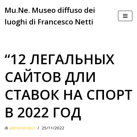
Mu.Ne. Museo diffuso dei
Vai
luoghi di Francesco Netti
al
contenuto
“12 ЛЕГАЛЬНЫХ
САЙТОВ ДЛИ
СТАВОК НА СПОРТ
В 2022 ГОД
di
administrator
25/11/2022