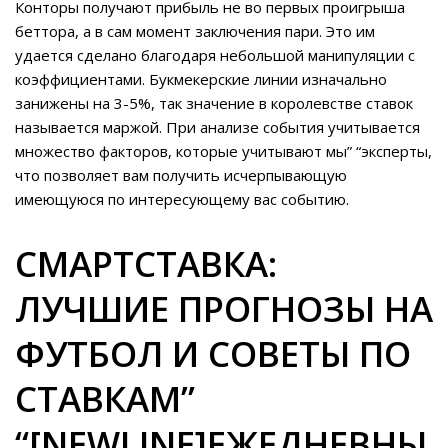
Конторы получают прибыль не во первых проигрыша
беттора, а в сам момент заключения пари. Это им
удается сделано благодаря небольшой манипуляции с
коэффициентами. Букмекерские линии изначально
занижены на 3-5%, так значение в королевстве ставок
называется маржой. При анализе события учитывается
множество факторов, которые учитывают мы” “эксперты,
что позволяет вам получить исчерпывающую
имеющуюся по интересующему вас событию.
СМАРТСТАВКА:
ЛУЧШИЕ ПРОГНОЗЫ НА
ФУТБОЛ И СОВЕТЫ ПО
СТАВКАМ”
“[NEWLINE]ЕЖЕДНЕВНЫ