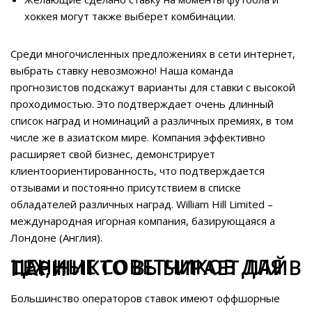
хоккея могут также выберет комбинации.
Cреди многочисленных предложениях в сети интернет,
выбрать ставку невозможно! Наша команда
прогнозистов подскажут варианты для ставки с высокой
проходимостью. Это подтверждает очень длинный
список наград и номинаций а различных премиях, в том
числе же в азиатском мире. Компания эффективно
расширяет свой бизнес, демонстрирует
клиентоориентированность, что подтверждается
отзывами и постоянно присутствием в списке
обладателей различных наград. William Hill Limited –
международная игорная компания, базирующаяся а
Лондоне (Англия).
ЦЕННЫЕ СОВЕТЧИКОВ ДЛЯ ТЕХ, НИКТО ВЫБИРАЕТ ЛАЙВ ПАРИ
Большинство операторов ставок имеют оффшорные