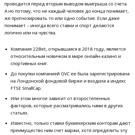
проводится перед вторым выводом выигрыша со счета.
А но потому, что не каждый человек до конца понимает,
же прогнозировать то или одно событие. Если даже
понимает – иногда всего ставки и спорт делаются
логично или на чувства.
Компания 22Bet, открывшаяся в 2018 году, является
относительным новичком в мире онлайн-казино и
спортивных книг.
До покупки компанией GVC ее была зарегистрирована
на Лондонской фондовой бирже и входила а индекс
FTSE SmallCap.
Или этом многое зависит от второстепенных
факторов, которые рассматривались нами в других
статьях.
Известно, только ставки букмекерским конторам дают
преимущество ним счет маржи, хотя определить эту