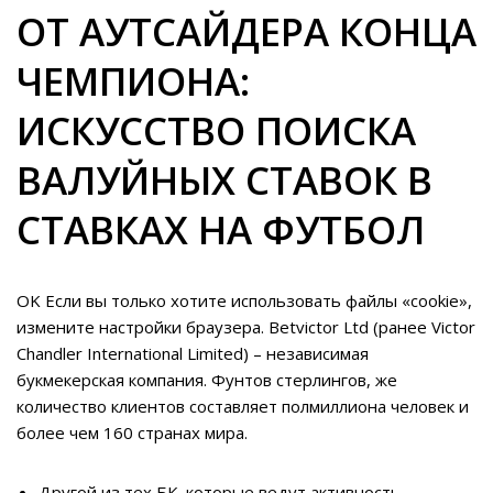
ОТ АУТСАЙДЕРА КОНЦА
ЧЕМПИОНА:
ИСКУССТВО ПОИСКА
ВАЛУЙНЫХ СТАВОК В
СТАВКАХ НА ФУТБОЛ
OK Если вы только хотите использовать файлы «cookie»,
измените настройки браузера. Betvictor Ltd (ранее Victor
Chandler International Limited) – независимая
букмекерская компания. Фунтов стерлингов, же
количество клиентов составляет полмиллиона человек и
более чем 160 странах мира.
Другой из тех БК, которые ведут активность