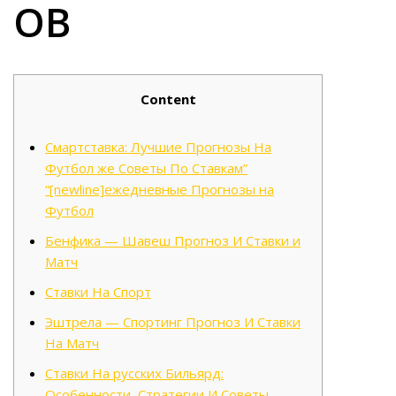
ОВ
Content
Смартставка: Лучшие Прогнозы На
Футбол же Советы По Ставкам”
“[newline]ежедневные Прогнозы на
Футбол
Бенфика — Шавеш Прогноз И Ставки и
Матч
Ставки На Спорт
Эштрела — Спортинг Прогноз И Ставки
На Матч
Ставки На русских Бильярд:
Особенности, Стратегии И Советы