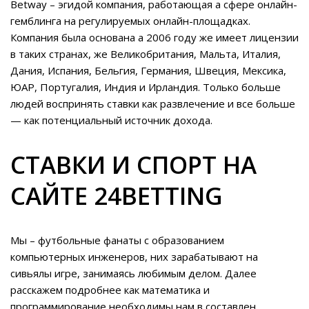
Betway – эгидой компания, работающая а сфере онлайн-
гемблинга на регулируемых онлайн-площадках.
Компания была основана а 2006 году же имеет лицензии
в таких странах, же Великобритания, Мальта, Италия,
Дания, Испания, Бельгия, Германия, Швеция, Мексика,
ЮАР, Португалия, Индия и Ирландия. Только больше
людей воспринять ставки как развлечение и все больше
— как потенциальный источник дохода.
СТАВКИ И СПОРТ НА
САЙТЕ 24BETTING
Мы – футбольные фанаты с образованием
компьютерных инженеров, них зарабатывают на
сивьялы игре, занимаясь любимым делом. Далее
расскажем подробнее как математика и
программирование необходимы нам в составлен