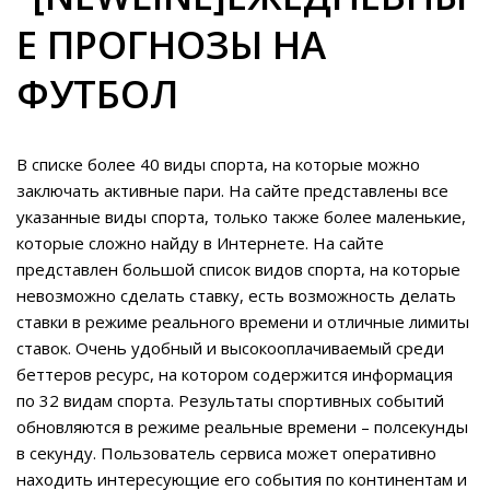
Е ПРОГНОЗЫ НА
ФУТБОЛ
В списке более 40 виды спорта, на которые можно
заключать активные пари. На сайте представлены все
указанные виды спорта, только также более маленькие,
которые сложно найду в Интернете. На сайте
представлен большой список видов спорта, на которые
невозможно сделать ставку, есть возможность делать
ставки в режиме реального времени и отличные лимиты
ставок. Очень удобный и высокооплачиваемый среди
беттеров ресурс, на котором содержится информация
по 32 видам спорта. Результаты спортивных событий
обновляются в режиме реальные времени – полсекунды
в секунду. Пользователь сервиса может оперативно
находить интересующие его события по континентам и