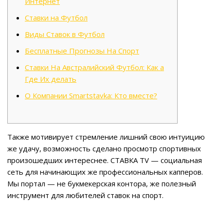
Интернет
Ставки на Футбол
Виды Ставок в Футбол
Бесплатные Прогнозы На Спорт
Ставки На Австралийский Футбол: Как а
Где Их делать
О Компании Smartstavka: Кто вместе?
Также мотивирует стремление лишний свою интуицию
же удачу, возможность сделано просмотр спортивных
произошедших интереснее. СТАВКА TV — социальная
сеть для начинающих же профессиональных капперов.
Мы портал — не букмекерская контора, же полезный
инструмент для любителей ставок на спорт.