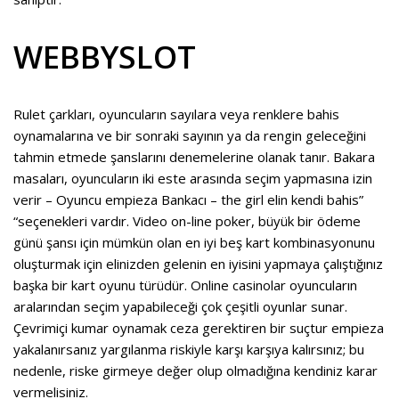
WEBBYSLOT
Rulet çarkları, oyuncuların sayılara veya renklere bahis
oynamalarına ve bir sonraki sayının ya da rengin geleceğini
tahmin etmede şanslarını denemelerine olanak tanır. Bakara
masaları, oyuncuların iki este arasında seçim yapmasına izin
verir – Oyuncu empieza Bankacı – the girl elin kendi bahis”
“seçenekleri vardır. Video on-line poker, büyük bir ödeme
günü şansı için mümkün olan en iyi beş kart kombinasyonunu
oluşturmak için elinizden gelenin en iyisini yapmaya çalıştığınız
başka bir kart oyunu türüdür. Online casinolar oyuncuların
aralarından seçim yapabileceği çok çeşitli oyunlar sunar.
Çevrimiçi kumar oynamak ceza gerektiren bir suçtur empieza
yakalanırsanız yargılanma riskiyle karşı karşıya kalırsınız; bu
nedenle, riske girmeye değer olup olmadığına kendiniz karar
vermelisiniz.