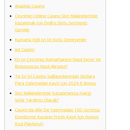
Anadolu Casino
Çevrimiçi Online Casino Slot Makinelerinde
Kazanmak Için Doğru Slotu Seçmeniz
Gerekir
Kumarla Ilgili Iyi Ve Kötü Deneyimler
Jet Casino
En Iyi Çevrimiçi Kumarhaneyi Nasıl Seçer Ve
Bonusunuzu Nasıl Alırsınız?
Te En İyi̇ Casino Sağlayıcılarından Slotlara
Para Yatırmadan Kayıt Için 2024 € Bonus
Slot Makinelerinde Kazanmanıza Hangi
Sırlar Yardımcı Olacak?
Casino’da Afin De Yatırmadan 100 Ücretsiz
Döndürme Kazanın Fresh Kayıt İçin (bonus
Kod Playbest)