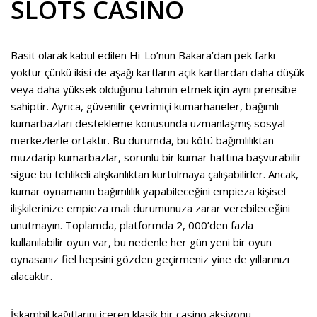
SLOTS CASINO
Basit olarak kabul edilen Hi-Lo’nun Bakara’dan pek farkı
yoktur çünkü ikisi de aşağı kartların açık kartlardan daha düşük
veya daha yüksek olduğunu tahmin etmek için aynı prensibe
sahiptir. Ayrıca, güvenilir çevrimiçi kumarhaneler, bağımlı
kumarbazları destekleme konusunda uzmanlaşmış sosyal
merkezlerle ortaktır. Bu durumda, bu kötü bağımlılıktan
muzdarip kumarbazlar, sorunlu bir kumar hattına başvurabilir
sigue bu tehlikeli alışkanlıktan kurtulmaya çalışabilirler. Ancak,
kumar oynamanın bağımlılık yapabileceğini empieza kişisel
ilişkilerinize empieza mali durumunuza zarar verebileceğini
unutmayın. Toplamda, platformda 2, 000’den fazla
kullanılabilir oyun var, bu nedenle her gün yeni bir oyun
oynasanız fiel hepsini gözden geçirmeniz yine de yıllarınızı
alacaktır.
İskambil kağıtlarını içeren klasik bir casino aksiyonu