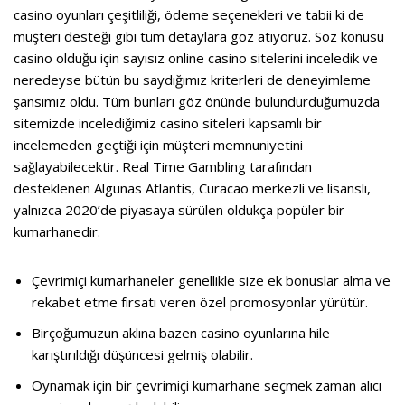
casino oyunları çeşitliliği, ödeme seçenekleri ve tabii ki de
müşteri desteği gibi tüm detaylara göz atıyoruz. Söz konusu
casino olduğu için sayısız online casino sitelerini inceledik ve
neredeyse bütün bu saydığımız kriterleri de deneyimleme
şansımız oldu. Tüm bunları göz önünde bulundurduğumuzda
sitemizde incelediğimiz casino siteleri kapsamlı bir
incelemeden geçtiği için müşteri memnuniyetini
sağlayabilecektir. Real Time Gambling tarafından
desteklenen Algunas Atlantis, Curacao merkezli ve lisanslı,
yalnızca 2020’de piyasaya sürülen oldukça popüler bir
kumarhanedir.
Çevrimiçi kumarhaneler genellikle size ek bonuslar alma ve
rekabet etme fırsatı veren özel promosyonlar yürütür.
Birçoğumuzun aklına bazen casino oyunlarına hile
karıştırıldığı düşüncesi gelmiş olabilir.
Oynamak için bir çevrimiçi kumarhane seçmek zaman alıcı