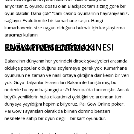
arıyorsanız, oyuncu dostu olan Blackjack tam sizing göre bir
oyun olabilir. Daha çok” “canlı casino oyunlarının hayranıysanız,
sağlayıcı Evolution ile bir kumarhane seçin. Hangi
kumarhanenin size uygun olduğunu bulmak için karşılaştırma
aracımızı kullanın.
EN İYI FIVE SLOT MAKINESI SAĞLAYICISI EN İYI KUMARHANELER 2024
Bakara’nın dünyanın her yerindeki dirsek şövalyeleri arasında
oldukça popüler olduğunu söylemeye gerek yok. Kumarhane
oyununun ne zaman ve nasıl ortaya çıktığına dair kesin bir veri
yok. Güya İtalyanlar Fransızları Bakara ile tanıştırmış, bu
nedenle bu oyun başlangıçta s?rf Avrupa’da tanınmıştır. Ancak
büyük yeniliklerin hızla dikkatimizi çektiğini ve ardından tüm
dünyaya yayıldığını hepimiz biliyoruz. Pai Gow Online poker,
Pai Gow Fayansları olarak da bilinen domino benzeri
nesnelere sahip bir oyun değil – bir kart oyunudur.