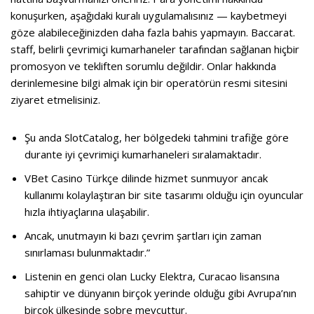
konuşurken, aşağıdaki kuralı uygulamalısınız — kaybetmeyi
göze alabileceğinizden daha fazla bahis yapmayın. Baccarat.
staff, belirli çevrimiçi kumarhaneler tarafından sağlanan hiçbir
promosyon ve tekliften sorumlu değildir. Onlar hakkında
derinlemesine bilgi almak için bir operatörün resmi sitesini
ziyaret etmelisiniz.
Şu anda SlotCatalog, her bölgedeki tahmini trafiğe göre
durante iyi çevrimiçi kumarhaneleri sıralamaktadır.
VBet Casino Türkçe dilinde hizmet sunmuyor ancak
kullanımı kolaylaştıran bir site tasarımı olduğu için oyuncular
hızla ihtiyaçlarına ulaşabilir.
Ancak, unutmayın ki bazı çevrim şartları için zaman
sınırlaması bulunmaktadır.”
Listenin en genci olan Lucky Elektra, Curacao lisansına
sahiptir ve dünyanın birçok yerinde olduğu gibi Avrupa’nın
birçok ülkesinde sobre mevcuttur.