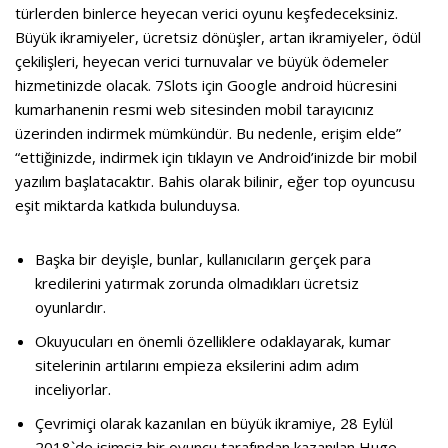
türlerden binlerce heyecan verici oyunu keşfedeceksiniz.
Büyük ikramiyeler, ücretsiz dönüşler, artan ikramiyeler, ödül
çekilişleri, heyecan verici turnuvalar ve büyük ödemeler
hizmetinizde olacak. 7Slots için Google android hücresini
kumarhanenin resmi web sitesinden mobil tarayıcınız
üzerinden indirmek mümkündür. Bu nedenle, erişim elde”
“ettiğinizde, indirmek için tıklayın ve Android’inizde bir mobil
yazılım başlatacaktır. Bahis olarak bilinir, eğer top oyuncusu
eşit miktarda katkıda bulunduysa.
Başka bir deyişle, bunlar, kullanıcıların gerçek para
kredilerini yatırmak zorunda olmadıkları ücretsiz
oyunlardır.
Okuyucuları en önemli özelliklere odaklayarak, kumar
sitelerinin artılarını empieza eksilerini adım adım
inceliyorlar.
Çevrimiçi olarak kazanılan en büyük ikramiye, 28 Eylül
2018`de isimsiz bir oyuncu tarafından kazanılan Huge