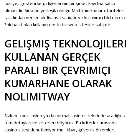
faaliyet gösterirken, diğerlerinin bir şirket kaydına sahip
olmasıdır. Şirketin yerleşik olduğu Malta’nın kumar otoriteleri
tarafından verilen bir lisansa sahiptir ve kullanımı child derece
?ok basit olan kullanıcı dostu bir web sitesine sahiptir.
GELIŞMIŞ TEKNOLOJILERI
KULLANAN GERÇEK
PARALI BIR ÇEVRIMIÇI
KUMARHANE OLARAK
NOLIMITWAY
Sizlerin canlı casino ya da normal casino sitelerinde aradığınız
tüm detayları ve kriterleri biliyoruz. Bu kriterler arasında
casino sitesi denetleniyor mu, itibar, güvenlik önlemleri,