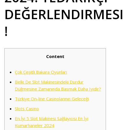
DEĞERLENDIRMESI
!
Content
Çok Çeşitli Bakara Oyunları
Belki De Slot Makinesindeki Durdur
Düğmesine Zamanında Basmak Daha Iyidir?
Türkiye On-line Casinolarının Geleceği
Slots Casino
En İyi 5 Slot Makinesi Sağlayıcısı En İyi
Kumarhaneler 2024