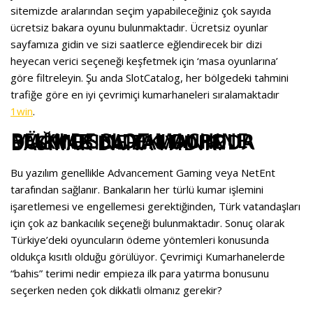
sitemizde aralarından seçim yapabileceğiniz çok sayıda
ücretsiz bakara oyunu bulunmaktadır. Ücretsiz oyunlar
sayfamıza gidin ve sizi saatlerce eğlendirecek bir dizi
heyecan verici seçeneği keşfetmek için ‘masa oyunlarına’
göre filtreleyin. Şu anda SlotCatalog, her bölgedeki tahmini
trafiğe göre en iyi çevrimiçi kumarhaneleri sıralamaktadır
1win
.
BELKI DE SLOT MACHINE MAKINESINDEKI DURDUR DÜĞMESINE ZAMANINDA BASMAK DAHA IYIDIR?
Bu yazılım genellikle Advancement Gaming veya NetEnt
tarafından sağlanır. Bankaların her türlü kumar işlemini
işaretlemesi ve engellemesi gerektiğinden, Türk vatandaşları
için çok az bankacılık seçeneği bulunmaktadır. Sonuç olarak
Türkiye’deki oyuncuların ödeme yöntemleri konusunda
oldukça kısıtlı olduğu görülüyor. Çevrimiçi Kumarhanelerde
“bahis” terimi nedir empieza ilk para yatırma bonusunu
seçerken neden çok dikkatli olmanız gerekir?