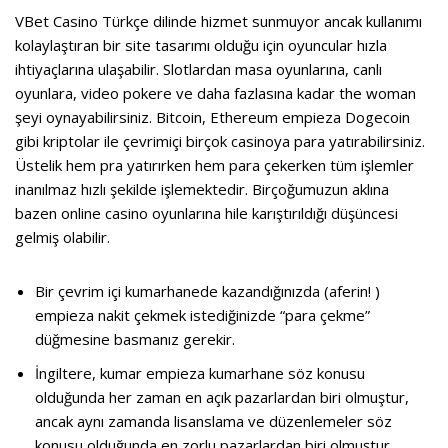
VBet Casino Türkçe dilinde hizmet sunmuyor ancak kullanımı
kolaylaştıran bir site tasarımı olduğu için oyuncular hızla
ihtiyaçlarına ulaşabilir. Slotlardan masa oyunlarına, canlı
oyunlara, video pokere ve daha fazlasına kadar the woman
şeyi oynayabilirsiniz. Bitcoin, Ethereum empieza Dogecoin
gibi kriptolar ile çevrimiçi birçok casinoya para yatırabilirsiniz.
Üstelik hem pra yatırırken hem para çekerken tüm işlemler
inanılmaz hızlı şekilde işlemektedir. Birçoğumuzun aklına
bazen online casino oyunlarına hile karıştırıldığı düşüncesi
gelmiş olabilir.
Bir çevrim içi kumarhanede kazandığınızda (aferin! )
empieza nakit çekmek istediğinizde “para çekme”
düğmesine basmanız gerekir.
İngiltere, kumar empieza kumarhane söz konusu
olduğunda her zaman en açık pazarlardan biri olmuştur,
ancak aynı zamanda lisanslama ve düzenlemeler söz
konusu olduğunda en zorlu pazarlardan biri olmuştur.