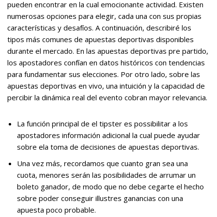
pueden encontrar en la cual emocionante actividad. Existen
numerosas opciones para elegir, cada una con sus propias
características y desafíos. A continuación, describiré los
tipos más comunes de apuestas deportivas disponibles
durante el mercado. En las apuestas deportivas pre partido,
los apostadores confían en datos históricos con tendencias
para fundamentar sus elecciones. Por otro lado, sobre las
apuestas deportivas en vivo, una intuición y la capacidad de
percibir la dinámica real del evento cobran mayor relevancia.
La función principal de el tipster es possibilitar a los
apostadores información adicional la cual puede ayudar
sobre ela toma de decisiones de apuestas deportivas.
Una vez más, recordamos que cuanto gran sea una
cuota, menores serán las posibilidades de arrumar un
boleto ganador, de modo que no debe cegarte el hecho
sobre poder conseguir illustres ganancias con una
apuesta poco probable.