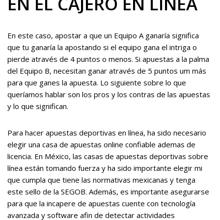
EN EL CAJERO EN LÍNEA
En este caso, apostar a que un Equipo A ganaría significa
que tu ganaría la apostando si el equipo gana el intriga o
pierde através de 4 puntos o menos. Si apuestas a la palma
del Equipo B, necesitan ganar através de 5 puntos um más
para que ganes la apuesta. Lo siguiente sobre lo que
queríamos hablar son los pros y los contras de las apuestas
y lo que significan.
Para hacer apuestas deportivas en línea, ha sido necesario
elegir una casa de apuestas online confiable ademas de
licencia. En México, las casas de apuestas deportivas sobre
línea están tomando fuerza y ha sido importante elegir mi
que cumpla que tiene las normativas mexicanas y tenga
este sello de la SEGOB. Además, es importante asegurarse
para que la incapere de apuestas cuente con tecnología
avanzada y software afin de detectar actividades