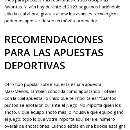
favoritas. Y, aún hoy durante el 2023 seguimos haciéndolo,
sólo la cual ahora, gracias a new los avances tecnológicos,
podemos apostar desde un móvil u ordenador.
RECOMENDACIONES
PARA LAS APUESTAS
DEPORTIVAS
Otro tipo popular sobre apuesta es una apuesta
Más/Menos, también conocida como apostando Totales.
Con la cual apuesta, lo único que te importa es” “cuántos
puntos se anotaron durante el juego. No importa quién los
anotó, u qué equipo anotó más, o inclusive qué equipo ganó
el juego; todo lo que votre importa aquí sera el número
overall de anotaciones. Cuándo estás en una bookie está ght