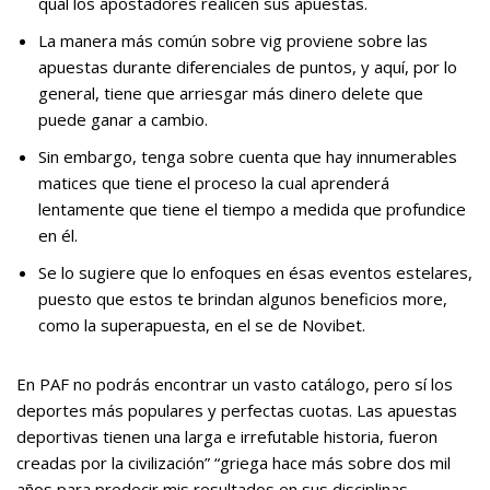
qual los apostadores realicen sus apuestas.
La manera más común sobre vig proviene sobre las
apuestas durante diferenciales de puntos, y aquí, por lo
general, tiene que arriesgar más dinero delete que
puede ganar a cambio.
Sin embargo, tenga sobre cuenta que hay innumerables
matices que tiene el proceso la cual aprenderá
lentamente que tiene el tiempo a medida que profundice
en él.
Se lo sugiere que lo enfoques en ésas eventos estelares,
puesto que estos te brindan algunos beneficios more,
como la superapuesta, en el se de Novibet.
En PAF no podrás encontrar un vasto catálogo, pero sí los
deportes más populares y perfectas cuotas. Las apuestas
deportivas tienen una larga e irrefutable historia, fueron
creadas por la civilización” “griega hace más sobre dos mil
años para predecir mis resultados en sus disciplinas