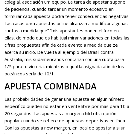
colegial, asociación um equipo. La tarea de apostar supone
de paciencia, cuando tardar un momento excesivo en
formular cada apuesta podra tener consecuencias negativas.
Las casas para apuestas online alcanzan a modificar algunas
cuotas a medida que” “mis apostantes ponen el foco en
ellas, de modo que es habitual mirar variaciones en todas las
cifras propuestas afin de cada evento a medida que ze
acerca su inicio. De vuelta al ejemplo del Brasil contra
Australia, mis sudamericanos contarían con una cuota para
1/5 para tu victoria, mientras o qual la asignada afin de los
oceánicos sería de 10/1.
APUESTA COMBINADA
Las probabilidades de ganar una apuesta en algun número
específico pueden no estar en vente libre por más para 10 a
20 segundos. Las apuestas a margen child otra opción
popular cuando se refiere de apuestas deportivas en línea.
Con las apuestas a new margen, en local de apostar a si un