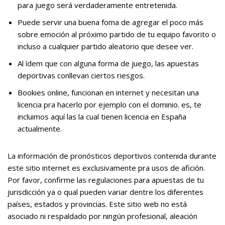
para juego será verdaderamente entretenida.
Puede servir una buena foma de agregar el poco más
sobre emoción al próximo partido de tu equipo favorito o
incluso a cualquier partido aleatorio que desee ver.
Al ídem que con alguna forma de juego, las apuestas
deportivas conllevan ciertos riesgos.
Bookies online, funcionan en internet y necesitan una
licencia pra hacerlo por ejemplo con el dominio. es, te
incluimos aquí las la cual tienen licencia en España
actualmente.
La información de pronósticos deportivos contenida durante
este sitio internet es exclusivamente pra usos de afición.
Por favor, confirme las regulaciones para apuestas de tu
jurisdicción ya o qual pueden variar dentre los diferentes
países, estados y provincias. Este sitio web no está
asociado ni respaldado por ningún profesional, aleación