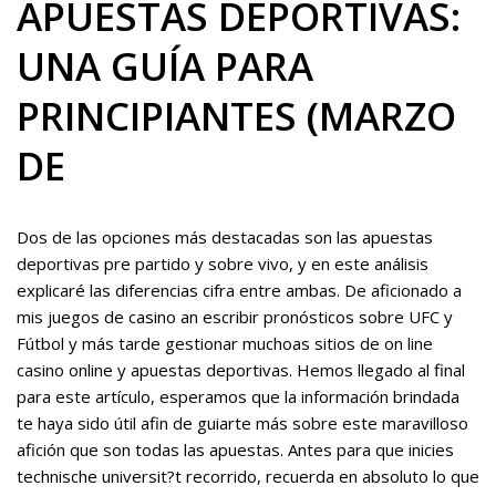
APUESTAS DEPORTIVAS:
UNA GUÍA PARA
PRINCIPIANTES (MARZO
DE
Dos de las opciones más destacadas son las apuestas
deportivas pre partido y sobre vivo, y en este análisis
explicaré las diferencias cifra entre ambas. De aficionado a
mis juegos de casino an escribir pronósticos sobre UFC y
Fútbol y más tarde gestionar muchoas sitios de on line
casino online y apuestas deportivas. Hemos llegado al final
para este artículo, esperamos que la información brindada
te haya sido útil afin de guiarte más sobre este maravilloso
afición que son todas las apuestas. Antes para que inicies
technische universit?t recorrido, recuerda en absoluto lo que