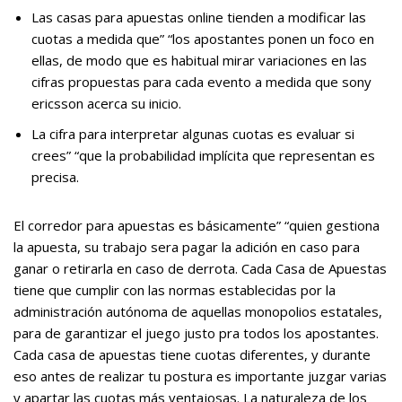
Las casas para apuestas online tienden a modificar las
cuotas a medida que” “los apostantes ponen un foco en
ellas, de modo que es habitual mirar variaciones en las
cifras propuestas para cada evento a medida que sony
ericsson acerca su inicio.
La cifra para interpretar algunas cuotas es evaluar si
crees” “que la probabilidad implícita que representan es
precisa.
El corredor para apuestas es básicamente” “quien gestiona
la apuesta, su trabajo sera pagar la adición en caso para
ganar o retirarla en caso de derrota. Cada Casa de Apuestas
tiene que cumplir con las normas establecidas por la
administración autónoma de aquellas monopolios estatales,
para de garantizar el juego justo pra todos los apostantes.
Cada casa de apuestas tiene cuotas diferentes, y durante
eso antes de realizar tu postura es importante juzgar varias
y apartar las cuotas más ventajosas. La naturaleza de los