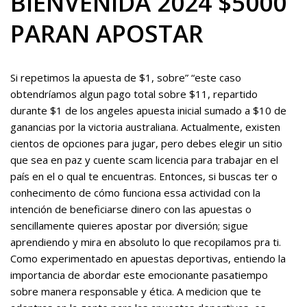
BIENVENIDA 2024 $5000
PARAN APOSTAR
Si repetimos la apuesta de $1, sobre” “este caso
obtendríamos algun pago total sobre $11, repartido
durante $1 de los angeles apuesta inicial sumado a $10 de
ganancias por la victoria australiana. Actualmente, existen
cientos de opciones para jugar, pero debes elegir un sitio
que sea en paz y cuente scam licencia para trabajar en el
país en el o qual te encuentras. Entonces, si buscas ter o
conhecimento de cómo funciona essa actividad con la
intención de beneficiarse dinero con las apuestas o
sencillamente quieres apostar por diversión; sigue
aprendiendo y mira en absoluto lo que recopilamos pra ti.
Como experimentado en apuestas deportivas, entiendo la
importancia de abordar este emocionante pasatiempo
sobre manera responsable y ética. A medicion que te