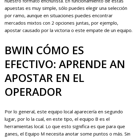
nuestro formato enchufista. En funcionamiento de estas
apuestas es muy simple, sólo puedes elegir una selección
por ramo, aunque en situaciones puedes encontrar
mercados mixtos con 2 opciones juntas, por ejemplo,
apostar causado por la victoria o este empate de un equipo.
BWIN CÓMO ES
EFECTIVO: APRENDE AN
APOSTAR EN EL
OPERADOR
Por lo general, este equipo local aparecería en segundo
lugar, por lo la cual, en este tipo, el equipo B es el
herramientas local. Lo que esto significa es que para que
ganes, el Equipo M necesita anotar some puntos o más. Sin