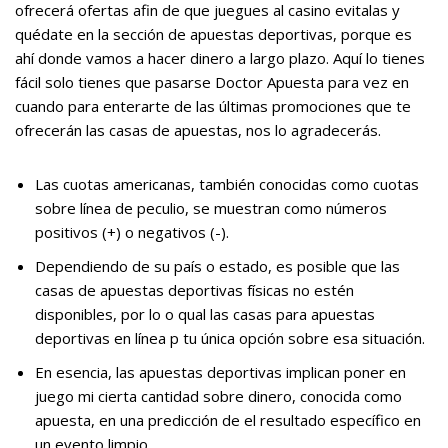
ofrecerá ofertas afin de que juegues al casino evitalas y
quédate en la sección de apuestas deportivas, porque es
ahí donde vamos a hacer dinero a largo plazo. Aquí lo tienes
fácil solo tienes que pasarse Doctor Apuesta para vez en
cuando para enterarte de las últimas promociones que te
ofrecerán las casas de apuestas, nos lo agradecerás.
Las cuotas americanas, también conocidas como cuotas
sobre línea de peculio, se muestran como números
positivos (+) o negativos (-).
Dependiendo de su país o estado, es posible que las
casas de apuestas deportivas físicas no estén
disponibles, por lo o qual las casas para apuestas
deportivas en línea p tu única opción sobre esa situación.
En esencia, las apuestas deportivas implican poner en
juego mi cierta cantidad sobre dinero, conocida como
apuesta, en una predicción de el resultado específico en
un evento limpio.