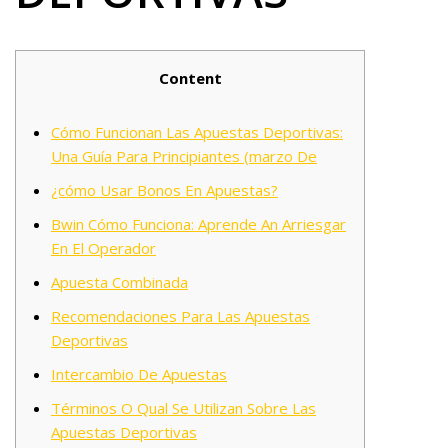
Content
Cómo Funcionan Las Apuestas Deportivas:
Una Guía Para Principiantes (marzo De
¿cómo Usar Bonos En Apuestas?
Bwin Cómo Funciona: Aprende An Arriesgar
En El Operador
Apuesta Combinada
Recomendaciones Para Las Apuestas
Deportivas
Intercambio De Apuestas
Términos O Qual Se Utilizan Sobre Las
Apuestas Deportivas