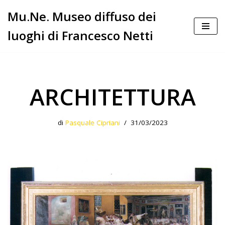
Mu.Ne. Museo diffuso dei
Vai
luoghi di Francesco Netti
al
contenuto
ARCHITETTURA
di
Pasquale Cipriani
31/03/2023