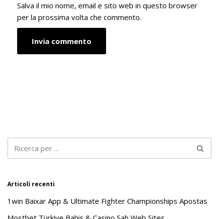
Salva il mio nome, email e sito web in questo browser
per la prossima volta che commento.
Articoli recenti
1win Baixar App & Ultimate Fighter Championships Apostas
Mostbet Türkiye Bahis & Casino Sah Web Sites