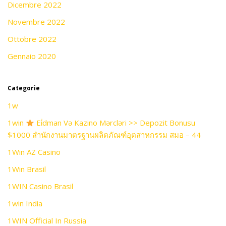
Dicembre 2022
Novembre 2022
Ottobre 2022
Gennaio 2020
Categorie
1w
1win
Ei̇dman Və Kazino Mərcləri >> Depozit Bonusu
$1000 สำนักงานมาตรฐานผลิตภัณฑ์อุตสาหกรรม สมอ – 44
1Win AZ Casino
1Win Brasil
1WIN Casino Brasil
1win India
1WIN Official In Russia