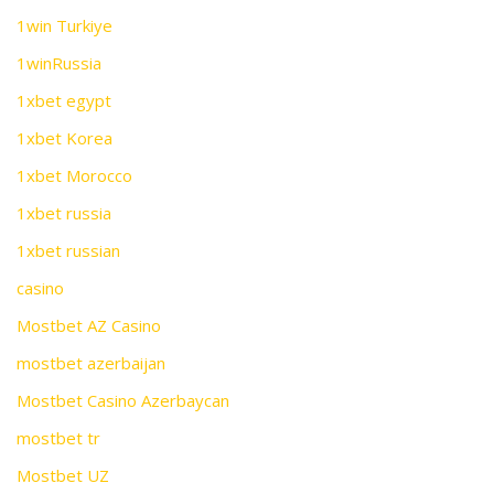
1win Turkiye
1winRussia
1xbet egypt
1xbet Korea
1xbet Morocco
1xbet russia
1xbet russian
casino
Mostbet AZ Casino
mostbet azerbaijan
Mostbet Casino Azerbaycan
mostbet tr
Mostbet UZ