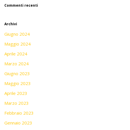
Commenti recenti
Archivi
Giugno 2024
Maggio 2024
Aprile 2024
Marzo 2024
Giugno 2023
Maggio 2023
Aprile 2023
Marzo 2023
Febbraio 2023
Gennaio 2023