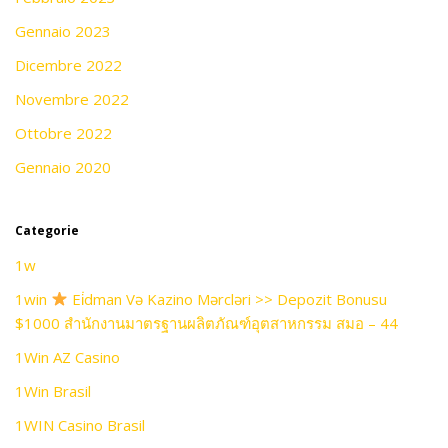
Gennaio 2023
Dicembre 2022
Novembre 2022
Ottobre 2022
Gennaio 2020
Categorie
1w
1win
Ei̇dman Və Kazino Mərcləri >> Depozit Bonusu
$1000 สำนักงานมาตรฐานผลิตภัณฑ์อุตสาหกรรม สมอ – 44
1Win AZ Casino
1Win Brasil
1WIN Casino Brasil