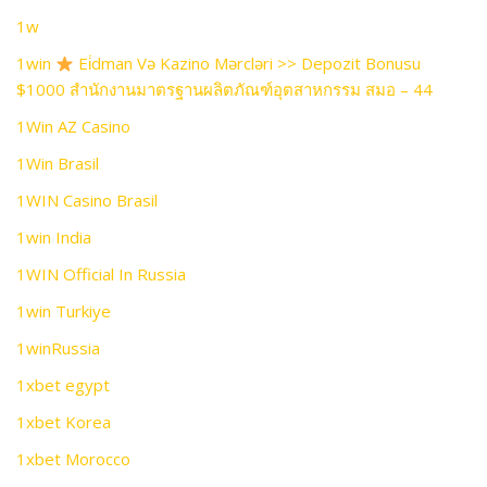
1w
1win
Ei̇dman Və Kazino Mərcləri >> Depozit Bonusu
$1000 สำนักงานมาตรฐานผลิตภัณฑ์อุตสาหกรรม สมอ – 44
1Win AZ Casino
1Win Brasil
1WIN Casino Brasil
1win India
1WIN Official In Russia
1win Turkiye
1winRussia
1xbet egypt
1xbet Korea
1xbet Morocco