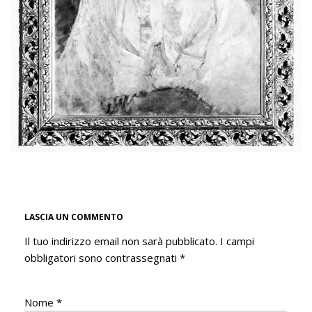
LASCIA UN COMMENTO
Il tuo indirizzo email non sarà pubblicato.
I campi
obbligatori sono contrassegnati
*
Nome
*