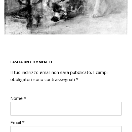
LASCIA UN COMMENTO
Il tuo indirizzo email non sarà pubblicato.
I campi
obbligatori sono contrassegnati
*
Nome
*
Email
*