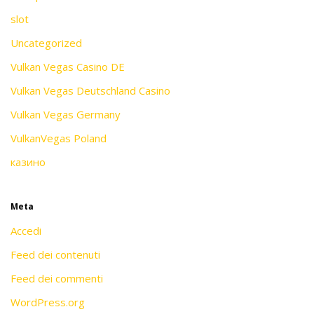
slot
Uncategorized
Vulkan Vegas Casino DE
Vulkan Vegas Deutschland Casino
Vulkan Vegas Germany
VulkanVegas Poland
казино
Meta
Accedi
Feed dei contenuti
Feed dei commenti
WordPress.org