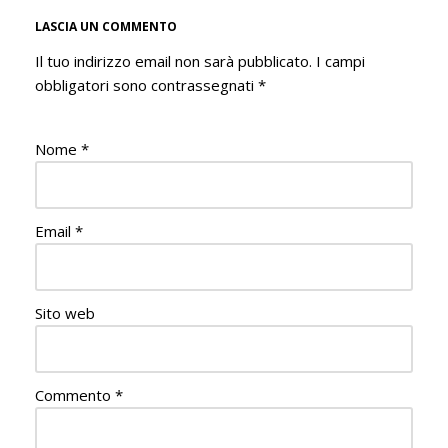
LASCIA UN COMMENTO
Il tuo indirizzo email non sarà pubblicato.
I campi
obbligatori sono contrassegnati
*
Nome
*
Email
*
Sito web
Commento
*