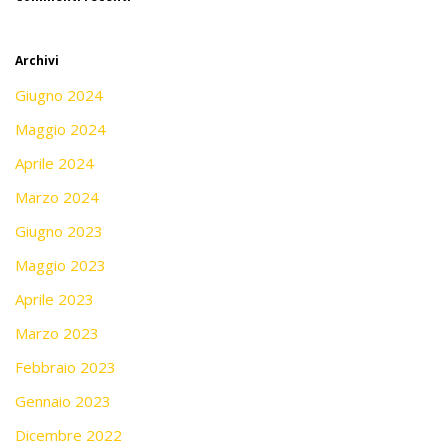
Archivi
Giugno 2024
Maggio 2024
Aprile 2024
Marzo 2024
Giugno 2023
Maggio 2023
Aprile 2023
Marzo 2023
Febbraio 2023
Gennaio 2023
Dicembre 2022