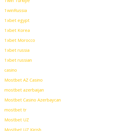
1win Turkiye
1winRussia
1xbet egypt
1xbet Korea
1xbet Morocco
1xbet russia
1xbet russian
casino
Mostbet AZ Casino
mostbet azerbaijan
Mostbet Casino Azerbaycan
mostbet tr
Mostbet UZ
Mostbet UZ Kirish