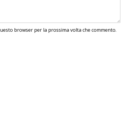
n questo browser per la prossima volta che commento.