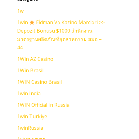
1w
1win
Ei̇dman Və Kazino Mərcləri >>
Depozit Bonusu $1000 สำนักงาน
มาตรฐานผลิตภัณฑ์อุตสาหกรรม สมอ –
44
1Win AZ Casino
1Win Brasil
1WIN Casino Brasil
1win India
1WIN Official In Russia
1win Turkiye
1winRussia