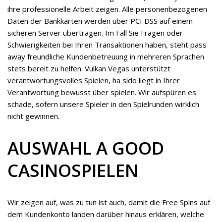
ihre professionelle Arbeit zeigen. Alle personenbezogenen
Daten der Bankkarten werden über PCI DSS auf einem
sicheren Server übertragen. Im Fall Sie Fragen oder
Schwierigkeiten bei Ihren Transaktionen haben, steht pass
away freundliche Kundenbetreuung in mehreren Sprachen
stets bereit zu helfen. Vulkan Vegas unterstützt
verantwortungsvolles Spielen, ha sido liegt in Ihrer
Verantwortung bewusst über spielen. Wir aufspüren es
schade, sofern unsere Spieler in den Spielrunden wirklich
nicht gewinnen.
AUSWAHL A GOOD
CASINOSPIELEN
Wir zeigen auf, was zu tun ist auch, damit die Free Spins auf
dem Kundenkonto landen darüber hinaus erklären, welche