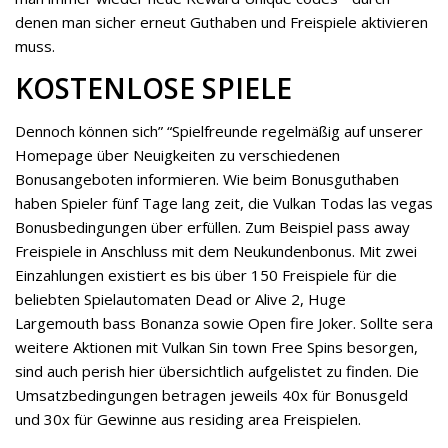
denen man sicher erneut Guthaben und Freispiele aktivieren
muss.
KOSTENLOSE SPIELE
Dennoch können sich” “Spielfreunde regelmäßig auf unserer
Homepage über Neuigkeiten zu verschiedenen
Bonusangeboten informieren. Wie beim Bonusguthaben
haben Spieler fünf Tage lang zeit, die Vulkan Todas las vegas
Bonusbedingungen über erfüllen. Zum Beispiel pass away
Freispiele in Anschluss mit dem Neukundenbonus. Mit zwei
Einzahlungen existiert es bis über 150 Freispiele für die
beliebten Spielautomaten Dead or Alive 2, Huge
Largemouth bass Bonanza sowie Open fire Joker. Sollte sera
weitere Aktionen mit Vulkan Sin town Free Spins besorgen,
sind auch perish hier übersichtlich aufgelistet zu finden. Die
Umsatzbedingungen betragen jeweils 40x für Bonusgeld
und 30x für Gewinne aus residing area Freispielen.