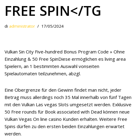
FREE SPIN</TG
di
administrator
17/05/2024
Vulkan Sin City Five-hundred Bonus Program Code » Ohne
Einzahlung & 50 Free Spin
Diese ermöglichen es living area
Spielern, an 1 bestimmten Auswahl vonseiten
Spielautomaten teilzunehmen, abzgl.
Eine Obergrenze für den Gewinn findet man nicht, jeder
Betrag muss allerdings noch 35 Mal innerhalb von fünf Tagen
mit den Vulkan Las vegas Slots umgesetzt werden. Exklusive
50 Free rounds für Book associated with Dead können neue
Vulkan Vegas On line casino Kunden erhalten. Weitere Free
Spins dürfen zu den ersten beiden Einzahlungen erwartet
werden.