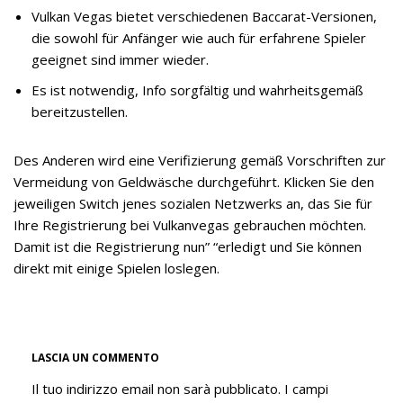
Vulkan Vegas bietet verschiedenen Baccarat-Versionen,
die sowohl für Anfänger wie auch für erfahrene Spieler
geeignet sind immer wieder.
Es ist notwendig, Info sorgfältig und wahrheitsgemäß
bereitzustellen.
Des Anderen wird eine Verifizierung gemäß Vorschriften zur
Vermeidung von Geldwäsche durchgeführt. Klicken Sie den
jeweiligen Switch jenes sozialen Netzwerks an, das Sie für
Ihre Registrierung bei Vulkanvegas gebrauchen möchten.
Damit ist die Registrierung nun” “erledigt und Sie können
direkt mit einige Spielen loslegen.
LASCIA UN COMMENTO
Il tuo indirizzo email non sarà pubblicato.
I campi