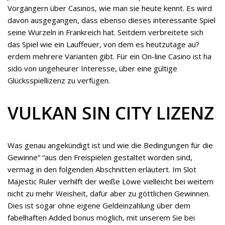
Vorgängern über Casinos, wie man sie heute kennt. Es wird
davon ausgegangen, dass ebenso dieses interessante Spiel
seine Wurzeln in Frankreich hat. Seitdem verbreitete sich
das Spiel wie ein Lauffeuer, von dem es heutzutage au?
erdem mehrere Varianten gibt. Für ein On-line Casino ist ha
sido von ungeheurer Interesse, über eine gültige
Glücksspiellizenz zu verfügen.
VULKAN SIN CITY LIZENZ
Was genau angekündigt ist und wie die Bedingungen für die
Gewinne” “aus den Freispielen gestaltet worden sind,
vermag in den folgenden Abschnitten erläutert. Im Slot
Majestic Ruler verhilft der weiße Löwe vielleicht bei weitem
nicht zu mehr Weisheit, dafür aber zu göttlichen Gewinnen.
Dies ist sogar ohne eigene Geldeinzahlung über dem
fabelhaften Added bonus möglich, mit unserem Sie bei