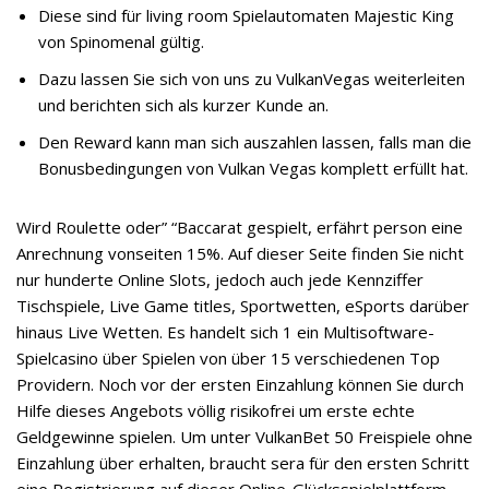
Diese sind für living room Spielautomaten Majestic King
von Spinomenal gültig.
Dazu lassen Sie sich von uns zu VulkanVegas weiterleiten
und berichten sich als kurzer Kunde an.
Den Reward kann man sich auszahlen lassen, falls man die
Bonusbedingungen von Vulkan Vegas komplett erfüllt hat.
Wird Roulette oder” “Baccarat gespielt, erfährt person eine
Anrechnung vonseiten 15%. Auf dieser Seite finden Sie nicht
nur hunderte Online Slots, jedoch auch jede Kennziffer
Tischspiele, Live Game titles, Sportwetten, eSports darüber
hinaus Live Wetten. Es handelt sich 1 ein Multisoftware-
Spielcasino über Spielen von über 15 verschiedenen Top
Providern. Noch vor der ersten Einzahlung können Sie durch
Hilfe dieses Angebots völlig risikofrei um erste echte
Geldgewinne spielen. Um unter VulkanBet 50 Freispiele ohne
Einzahlung über erhalten, braucht sera für den ersten Schritt