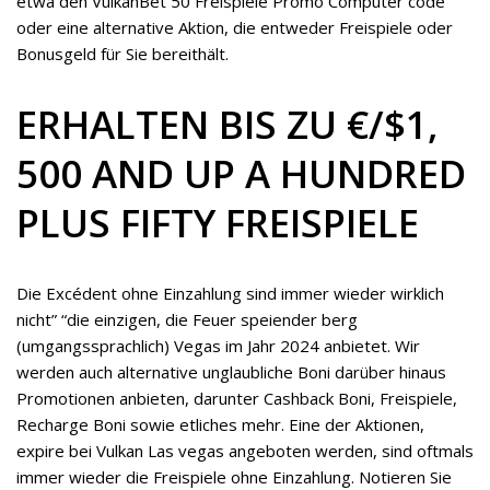
etwa den VulkanBet 50 Freispiele Promo Computer code
oder eine alternative Aktion, die entweder Freispiele oder
Bonusgeld für Sie bereithält.
ERHALTEN BIS ZU €/$1,
500 AND UP A HUNDRED
PLUS FIFTY FREISPIELE
Die Excédent ohne Einzahlung sind immer wieder wirklich
nicht” “die einzigen, die Feuer speiender berg
(umgangssprachlich) Vegas im Jahr 2024 anbietet. Wir
werden auch alternative unglaubliche Boni darüber hinaus
Promotionen anbieten, darunter Cashback Boni, Freispiele,
Recharge Boni sowie etliches mehr. Eine der Aktionen,
expire bei Vulkan Las vegas angeboten werden, sind oftmals
immer wieder die Freispiele ohne Einzahlung. Notieren Sie