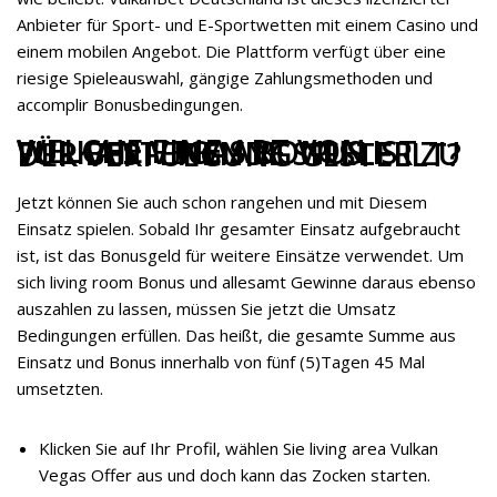
Anbieter für Sport- und E-Sportwetten mit einem Casino und
einem mobilen Angebot. Die Plattform verfügt über eine
riesige Spieleauswahl, gängige Zahlungsmethoden und
accomplir Bonusbedingungen.
WELCHE FINE ART VON VULKAN VEGAS BONUS IST FÜR BESTEHENDE SPIELER ZU DER VERFUEGUNG GESTELLT?
Jetzt können Sie auch schon rangehen und mit Diesem
Einsatz spielen. Sobald Ihr gesamter Einsatz aufgebraucht
ist, ist das Bonusgeld für weitere Einsätze verwendet. Um
sich living room Bonus und allesamt Gewinne daraus ebenso
auszahlen zu lassen, müssen Sie jetzt die Umsatz
Bedingungen erfüllen. Das heißt, die gesamte Summe aus
Einsatz und Bonus innerhalb von fünf (5)Tagen 45 Mal
umsetzten.
Klicken Sie auf Ihr Profil, wählen Sie living area Vulkan
Vegas Offer aus und doch kann das Zocken starten.