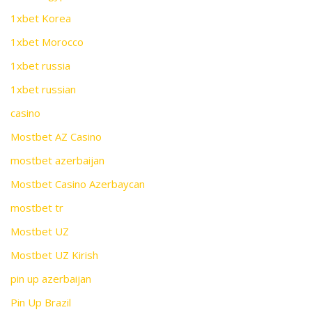
1xbet Korea
1xbet Morocco
1xbet russia
1xbet russian
casino
Mostbet AZ Casino
mostbet azerbaijan
Mostbet Casino Azerbaycan
mostbet tr
Mostbet UZ
Mostbet UZ Kirish
pin up azerbaijan
Pin Up Brazil