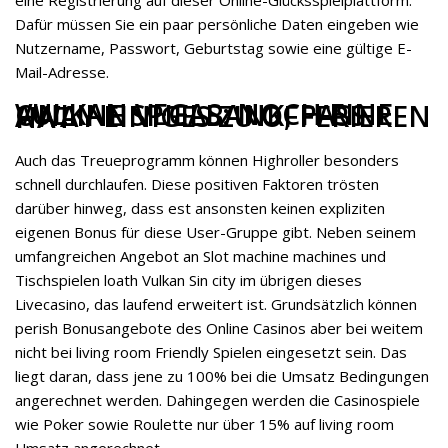
eine Registrierung auf dieser Online-Glücksspielplattform.
Dafür müssen Sie ein paar persönliche Daten eingeben wie
Nutzername, Passwort, Geburtstag sowie eine gültige E-
Mail-Adresse.
VULKAN VEGAS: NOCH EINE ONLINE SPIELBANK, PASS AWAY EINIGES ZU OFFERIEREN HAT
Auch das Treueprogramm können Highroller besonders
schnell durchlaufen. Diese positiven Faktoren trösten
darüber hinweg, dass est ansonsten keinen expliziten
eigenen Bonus für diese User-Gruppe gibt. Neben seinem
umfangreichen Angebot an Slot machine machines und
Tischspielen loath Vulkan Sin city im übrigen dieses
Livecasino, das laufend erweitert ist. Grundsätzlich können
perish Bonusangebote des Online Casinos aber bei weitem
nicht bei living room Friendly Spielen eingesetzt sein. Das
liegt daran, dass jene zu 100% bei die Umsatz Bedingungen
angerechnet werden. Dahingegen werden die Casinospiele
wie Poker sowie Roulette nur über 15% auf living room