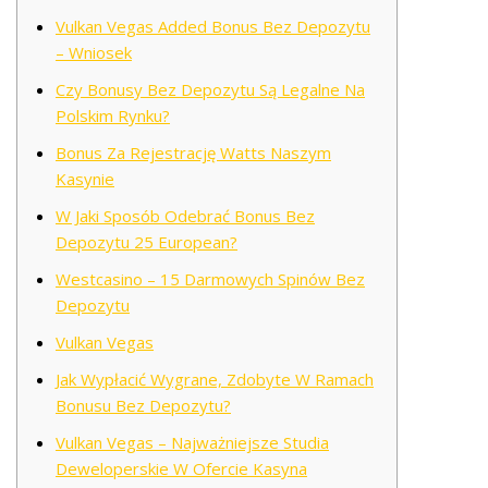
Vulkan Vegas Added Bonus Bez Depozytu
– Wniosek
Czy Bonusy Bez Depozytu Są Legalne Na
Polskim Rynku?
Bonus Za Rejestrację Watts Naszym
Kasynie
W Jaki Sposób Odebrać Bonus Bez
Depozytu 25 European?
Westcasino – 15 Darmowych Spinów Bez
Depozytu
Vulkan Vegas
Jak Wypłacić Wygrane, Zdobyte W Ramach
Bonusu Bez Depozytu?
Vulkan Vegas – Najważniejsze Studia
Deweloperskie W Ofercie Kasyna