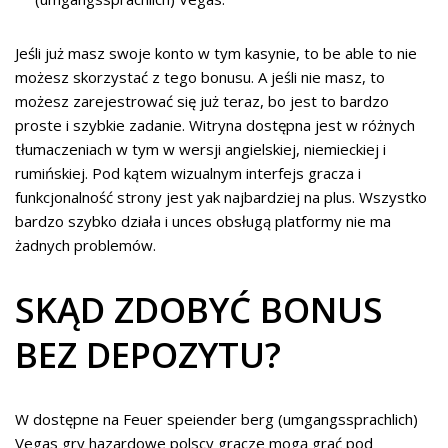
Jeśli już masz swoje konto w tym kasynie, to be able to nie
możesz skorzystać z tego bonusu. A jeśli nie masz, to
możesz zarejestrować się już teraz, bo jest to bardzo
proste i szybkie zadanie. Witryna dostępna jest w różnych
tłumaczeniach w tym w wersji angielskiej, niemieckiej i
rumińskiej. Pod kątem wizualnym interfejs gracza i
funkcjonalność strony jest yak najbardziej na plus. Wszystko
bardzo szybko działa i unces obsługą platformy nie ma
żadnych problemów.
SKĄD ZDOBYĆ BONUS
BEZ DEPOZYTU?
W dostępne na Feuer speiender berg (umgangssprachlich)
Vegas gry hazardowe polscy gracze mogą grać pod