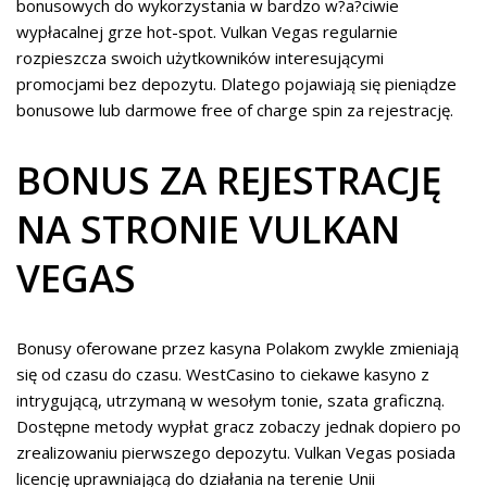
bonusowych do wykorzystania w bardzo w?a?ciwie
wypłacalnej grze hot-spot. Vulkan Vegas regularnie
rozpieszcza swoich użytkowników interesującymi
promocjami bez depozytu. Dlatego pojawiają się pieniądze
bonusowe lub darmowe free of charge spin za rejestrację.
BONUS ZA REJESTRACJĘ
NA STRONIE VULKAN
VEGAS
Bonusy oferowane przez kasyna Polakom zwykle zmieniają
się od czasu do czasu. WestCasino to ciekawe kasyno z
intrygującą, utrzymaną w wesołym tonie, szata graficzną.
Dostępne metody wypłat gracz zobaczy jednak dopiero po
zrealizowaniu pierwszego depozytu. Vulkan Vegas posiada
licencję uprawniającą do działania na terenie Unii