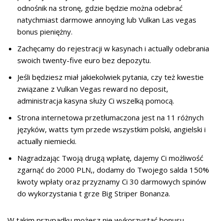
odnośnik na stronę, gdzie będzie można odebrać
natychmiast darmowe annoying lub Vulkan Las vegas
bonus pieniężny.
Zachęcamy do rejestracji w kasynach i actually odebrania
swoich twenty-five euro bez depozytu.
Jeśli będziesz miał jakiekolwiek pytania, czy też kwestie
związane z Vulkan Vegas reward no deposit,
administracja kasyna służy Ci wszelką pomocą.
Strona internetowa przetłumaczona jest na 11 różnych
języków, watts tym przede wszystkim polski, angielski i
actually niemiecki.
Nagradzając Twoją drugą wpłatę, dajemy Ci możliwość
zgarnąć do 2000 PLN,, dodamy do Twojego salda 150%
kwoty wpłaty oraz przyznamy Ci 30 darmowych spinów
do wykorzystania t grze Big Striper Bonanza.
W takim przypadku możesz nie wykorzystać bonusu