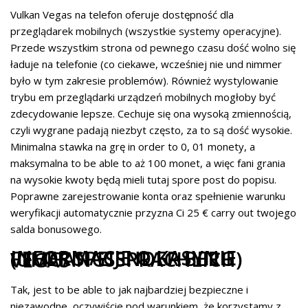
Vulkan Vegas na telefon oferuje dostępność dla
przeglądarek mobilnych (wszystkie systemy operacyjne).
Przede wszystkim strona od pewnego czasu dość wolno się
ładuje na telefonie (co ciekawe, wcześniej nie und nimmer
było w tym zakresie problemów). Również wystylowanie
trybu em przeglądarki urządzeń mobilnych mogłoby być
zdecydowanie lepsze. Cechuje się ona wysoką zmiennością,
czyli wygrane padają niezbyt często, za to są dość wysokie.
Minimalna stawka na grę in order to 0, 01 monety, a
maksymalna to be able to aż 100 monet, a więc fani grania
na wysokie kwoty będą mieli tutaj spore post do popisu.
Poprawne zarejestrowanie konta oraz spełnienie warunku
weryfikacji automatycznie przyzna Ci 25 € carry out twojego
salda bonusowego.
INFORMACJE O KASYNIE FEUER SPEIENDER BERG (UMGANGSSPRACHLICH) VEGAS
Tak, jest to be able to jak najbardziej bezpieczne i
niezawodne, oczywiście pod warunkiem, że korzystamy z