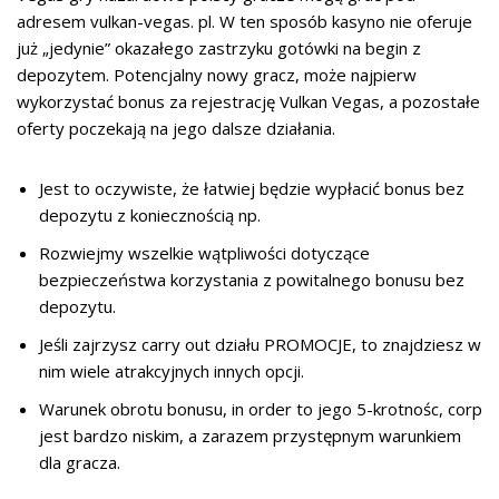
adresem vulkan-vegas. pl. W ten sposób kasyno nie oferuje
już „jedynie” okazałego zastrzyku gotówki na begin z
depozytem. Potencjalny nowy gracz, może najpierw
wykorzystać bonus za rejestrację Vulkan Vegas, a pozostałe
oferty poczekają na jego dalsze działania.
Jest to oczywiste, że łatwiej będzie wypłacić bonus bez
depozytu z koniecznością np.
Rozwiejmy wszelkie wątpliwości dotyczące
bezpieczeństwa korzystania z powitalnego bonusu bez
depozytu.
Jeśli zajrzysz carry out działu PROMOCJE, to znajdziesz w
nim wiele atrakcyjnych innych opcji.
Warunek obrotu bonusu, in order to jego 5-krotnośc, corp
jest bardzo niskim, a zarazem przystępnym warunkiem
dla gracza.