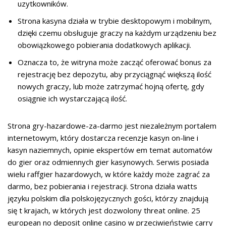
uzytkowników.
Strona kasyna działa w trybie desktopowym i mobilnym,
dzięki czemu obsługuje graczy na każdym urządzeniu bez
obowiązkowego pobierania dodatkowych aplikacji.
Oznacza to, że witryna może zacząć oferować bonus za
rejestrację bez depozytu, aby przyciągnąć większą ilość
nowych graczy, lub może zatrzymać hojną ofertę, gdy
osiągnie ich wystarczającą ilość.
Strona gry-hazardowe-za-darmo jest niezależnym portalem
internetowym, który dostarcza recenzje kasyn on-line i
kasyn naziemnych, opinie ekspertów em temat automatów
do gier oraz odmiennych gier kasynowych. Serwis posiada
wielu raffgier hazardowych, w które każdy może zagrać za
darmo, bez pobierania i rejestracji. Strona działa watts
języku polskim dla polskojęzycznych gości, którzy znajdują
się t krajach, w których jest dozwolony threat online. 25
european no deposit online casino w przeciwieństwie carry