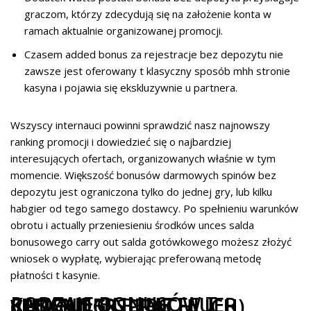
graczom, którzy zdecydują się na założenie konta w
ramach aktualnie organizowanej promocji.
Czasem added bonus za rejestracje bez depozytu nie
zawsze jest oferowany t klasyczny sposób mhh stronie
kasyna i pojawia się ekskluzywnie u partnera.
Wszyscy internauci powinni sprawdzić nasz najnowszy
ranking promocji i dowiedzieć się o najbardziej
interesujących ofertach, organizowanych właśnie w tym
momencie. Większość bonusów darmowych spinów bez
depozytu jest ograniczona tylko do jednej gry, lub kilku
habgier od tego samego dostawcy. Po spełnieniu warunków
obrotu i actually przeniesieniu środków unces salda
bonusowego carry out salda gotówkowego możesz złożyć
wniosek o wypłatę, wybierając preferowaną metodę
płatności t kasynie.
RODZAJE BONUSÓW T KASYNIE ONLINE FEUER SPEIENDER BERG (UMGANGSSPRACHLICH) VEGAS