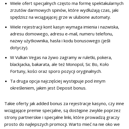
Wiele ofert specjalnych często ma formę spektakularnych
zrzutów darmowych spinów, które wydłużają czas, jaki
spędzisz na wciągającej grze w ulubione automaty.
Wiele rejestracji kont kasyn wymaga imienia i nazwiska,
adresu domowego, adresu e-mail, numeru telefonu,
nazwy użytkownika, hasła i kodu bonusowego (jeśli
dotyczy).
W Vulkan Vegas na żywo zagramy w ruletki, pokera,
blackjacka, bakarata, ale też Monopol, Sic Bo, Koło
Fortuny, kości oraz sporo pozycji oryginalnych.
Ta druga opcja najczęściej występuje pod innym
określeniem, jakim jest Deposit bonus.
Takie oferty jak added bonus za rejestracje kasyno, czy inne
wciągające premie specjalne, są dostępne zwykle poprzez
strony partnerskie i specjalne linki, które prowadzą graczy
prosto do najlepszych promocji. Warto mieć na nie oko we