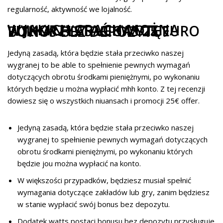
regularność, aktywność we lojalność.
W JAKICH GRACH MOŻNA WYKORZYSTAĆ KWOTĘ VULKAN LAS VEGAS 25 EURO BONUS BEZ DEPOZYTU?
Jedyną zasadą, która będzie stała przeciwko naszej
wygranej to be able to spełnienie pewnych wymagań
dotyczących obrotu środkami pieniężnymi, po wykonaniu
których będzie u można wypłacić mhh konto. Z tej recenzji
dowiesz się o wszystkich niuansach i promocji 25€ offer.
Jedyną zasadą, która będzie stała przeciwko naszej
wygranej to spełnienie pewnych wymagań dotyczących
obrotu środkami pieniężnymi, po wykonaniu których
będzie jou można wypłacić na konto.
W większości przypadków, będziesz musiał spełnić
wymagania dotyczące zakładów lub gry, zanim będziesz
w stanie wypłacić swój bonus bez depozytu.
Dodatek watts postaci bonusu bez depozytu przysługuje