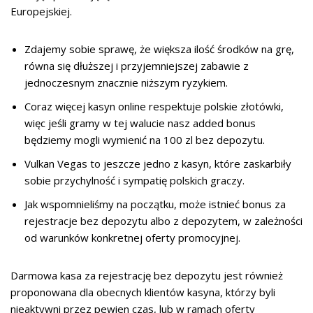
Europejskiej.
Zdajemy sobie sprawę, że większa ilość środków na grę,
równa się dłuższej i przyjemniejszej zabawie z
jednoczesnym znacznie niższym ryzykiem.
Coraz więcej kasyn online respektuje polskie złotówki,
więc jeśli gramy w tej walucie nasz added bonus
będziemy mogli wymienić na 100 zl bez depozytu.
Vulkan Vegas to jeszcze jedno z kasyn, które zaskarbiły
sobie przychylność i sympatię polskich graczy.
Jak wspomnieliśmy na początku, może istnieć bonus za
rejestracje bez depozytu albo z depozytem, w zależności
od warunków konkretnej oferty promocyjnej.
Darmowa kasa za rejestrację bez depozytu jest również
proponowana dla obecnych klientów kasyna, którzy byli
nieaktywni przez pewien czas, lub w ramach oferty