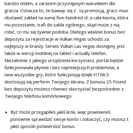
bardzo niskim, a zarazem przystępnym warunkiem dla
gracza. Oznacza to, że bawiąc się z . tą promocją, gracz musi
obstawić zakład na sumę five-hundred zł, a cała kwota, która
mu pozostanie, trafi do salda ogólnego, skąd może z nią
robić, co mu się żywnie podoba. Dlatego właśnie bonus bez
depozytu za rejestracje w Vulkan Vegas uchodzi za
najlepszy w branży. Serwis Vulkan Las vegas dostępny jest
także w wersji mobilnej na tablet i actually telefon.
Niezależnie z jakiego urządzenia korzystasz, portal będzie
funkcjonowała płynnie i bez najmniejszych problemów, a
new wszystkie gry, które funkcjonują dzięki HTML5
dostosują się perform Twojego ekranu. Z bonusu 25 Pound
bez depozytu możesz również skorzystać bezpośrednio z
Twojego telefonu komórkowego.
Być może przegapiłeś jakiś krok, więc powinieneś
ponownie sprawdzić swoje konto i zobaczyć, czy musisz t
jakiś sposób potwierdzić bonus.