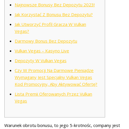
Najnowsze Bonusy Bez Depozytu 2023!
Jak Korzystać Z Bonusu Bez Depozytu?
Jak Utworzyć Profil Gracza W Vulkan
Vegas?
Darmowy Bonus Bez Depozytu
Vulkan Vegas – Kasyno Live
Depozyty W Vulkan Vegas
Czy W Promocji Na Darmowe Pieniądze
Wymagany Jest Specjalny Vulkan Vegas
Kod Promocyjny, Aby Aktywować Ofertę?
Lista Premii Oferowanych Przez Vulkan
Vegas
Warunek obrotu bonusu, to jego 5-krotnośc, company jest