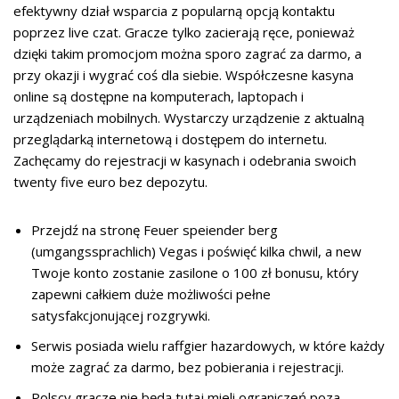
efektywny dział wsparcia z popularną opcją kontaktu
poprzez live czat. Gracze tylko zacierają ręce, ponieważ
dzięki takim promocjom można sporo zagrać za darmo, a
przy okazji i wygrać coś dla siebie. Współczesne kasyna
online są dostępne na komputerach, laptopach i
urządzeniach mobilnych. Wystarczy urządzenie z aktualną
przeglądarką internetową i dostępem do internetu.
Zachęcamy do rejestracji w kasynach i odebrania swoich
twenty five euro bez depozytu.
Przejdź na stronę Feuer speiender berg
(umgangssprachlich) Vegas i poświęć kilka chwil, a new
Twoje konto zostanie zasilone o 100 zł bonusu, który
zapewni całkiem duże możliwości pełne
satysfakcjonującej rozgrywki.
Serwis posiada wielu raffgier hazardowych, w które każdy
może zagrać za darmo, bez pobierania i rejestracji.
Polscy gracze nie będą tutaj mieli ograniczeń poza